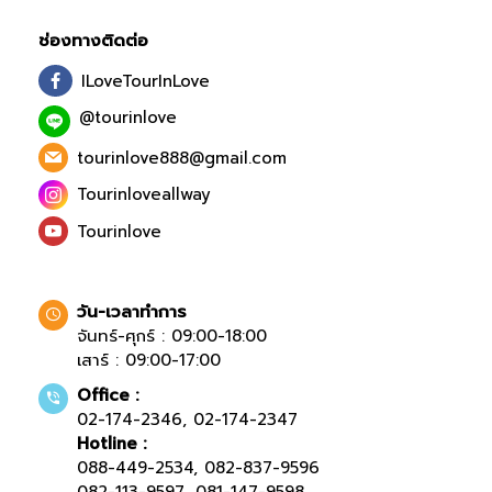
ช่องทางติดต่อ
ILoveTourInLove
@tourinlove
tourinlove888@gmail.com
Tourinloveallway
Tourinlove
วัน-เวลาทำการ
จันทร์-ศุกร์ : 09:00-18:00
เสาร์ : 09:00-17:00
Office :
02-174-2346
,
02-174-2347
Hotline :
088-449-2534
,
082-837-9596