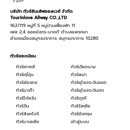
บริษัท ทัวร์อินเลิฟออลเวย์ จำกัด
Tourinlove Allway CO.,LTD
162/119 หมู่ที่ 5 หมู่บ้านเฟื่องฟ้า 11
เฟส 2,4 ซอยมังกร-นาคดี ตำบลแพรกษา
อำเภอเมืองสมุทรปราการ สมุทรปราการ 10280
ทัวร์ยอดนิยม
ทัวร์เกาหลี
ทัวร์เวียดนาม
ทัวร์ญี่ปุ่น
ทัวร์พม่า
ทัวร์ฮ่องกง
ทัวร์ยุโรปตะวันออก
ทัวร์มาเก๊า
ทัวร์ยุโรปตะวันตก
ทัวร์ไต้หวัน
ทัวร์ตุรกี
ทัวร์จีน
ทัวร์รัสเซีย
ทัวร์สิงคโปร์
ทัวร์อังกฤษ
ทัวร์มาเลเซีย
เข้าสู่ระบบ