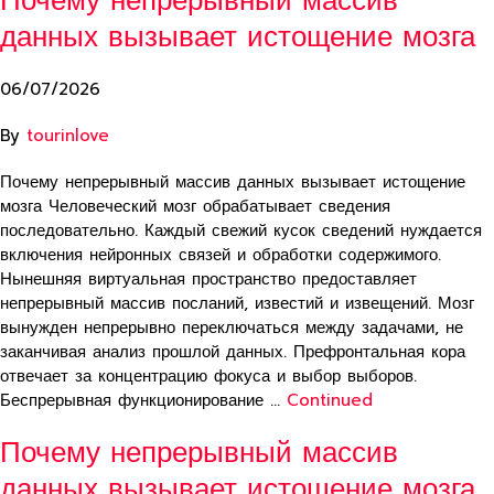
Почему непрерывный массив
данных вызывает истощение мозга
06/07/2026
By
tourinlove
Почему непрерывный массив данных вызывает истощение
мозга Человеческий мозг обрабатывает сведения
последовательно. Каждый свежий кусок сведений нуждается
включения нейронных связей и обработки содержимого.
Нынешняя виртуальная пространство предоставляет
непрерывный массив посланий, известий и извещений. Мозг
вынужден непрерывно переключаться между задачами, не
заканчивая анализ прошлой данных. Префронтальная кора
отвечает за концентрацию фокуса и выбор выборов.
Беспрерывная функционирование …
Continued
Почему непрерывный массив
данных вызывает истощение мозга