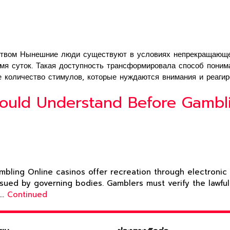
ством Нынешние люди существуют в условиях непрекращающе
мя суток. Такая доступность трансформировала способ поним
е количество стимулов, которые нуждаются внимания и реаги
hould Understand Before Gambl
ling Online casinos offer recreation through electronic s
ssued by governing bodies. Gamblers must verify the lawful
 …
Continued