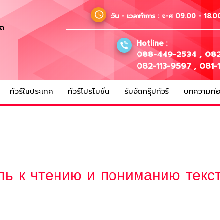
วัน - เวลาทำการ :
จ-ศ 09.00 - 18.00
ัด
Hotline :
088-449-2534
,
082
082-113-9597
,
081-
ทัวร์ในประเทศ
ทัวร์โปรโมชั่น
รับจัดกรุ๊ปทัวร์
บทความท่อง
ль к чтению и пониманию текс