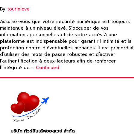
By
tourinlove
Assurez-vous que votre sécurité numérique est toujours
maintenue à un niveau élevé. S’occuper de vos
informations personnelles et de votre accès à une
plateforme est indispensable pour garantir l’intimité et la
protection contre d’éventuelles menaces. Il est primordial
d’utiliser des mots de passe robustes et d’activer
l’authentification à deux facteurs afin de renforcer
l’intégrité de …
Continued
บริษัท ทัวร์อินเลิฟออลเวย์ จำกัด