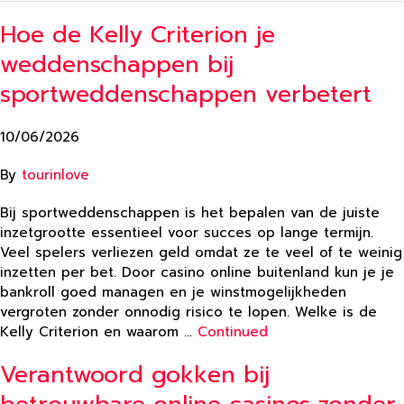
Hoe de Kelly Criterion je
weddenschappen bij
sportweddenschappen verbetert
10/06/2026
By
tourinlove
Bij sportweddenschappen is het bepalen van de juiste
inzetgrootte essentieel voor succes op lange termijn.
Veel spelers verliezen geld omdat ze te veel of te weinig
inzetten per bet. Door casino online buitenland kun je je
bankroll goed managen en je winstmogelijkheden
vergroten zonder onnodig risico te lopen. Welke is de
Kelly Criterion en waarom …
Continued
Verantwoord gokken bij