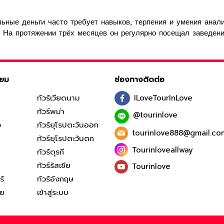
льные деньги часто требует навыков, терпения и умения анал
 На протяжении трёх месяцев он регулярно посещал заведени
ิยม
ช่องทางติดต่อ
ทัวร์เวียดนาม
ILoveTourInLove
ทัวร์พม่า
@tourinlove
ง
ทัวร์ยุโรปตะวันออก
tourinlove888@gmail.co
ทัวร์ยุโรปตะวันตก
Tourinloveallway
ทัวร์ตุรกี
ทัวร์รัสเซีย
Tourinlove
ร์
ทัวร์อังกฤษ
ีย
เข้าสู่ระบบ