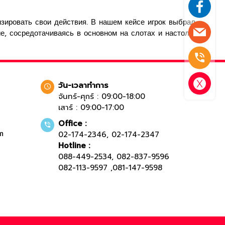
изировать свои действия. В нашем кейсе игрок выбрал
е, сосредотачиваясь в основном на слотах и настольных
วัน-เวลาทำการ
จันทร์-ศุกร์ : 09:00-18:00
เสาร์ : 09:00-17:00
Office :
m
02-174-2346
,
02-174-2347
Hotline :
088-449-2534
,
082-837-9596
082-113-9597
,
081-147-9598