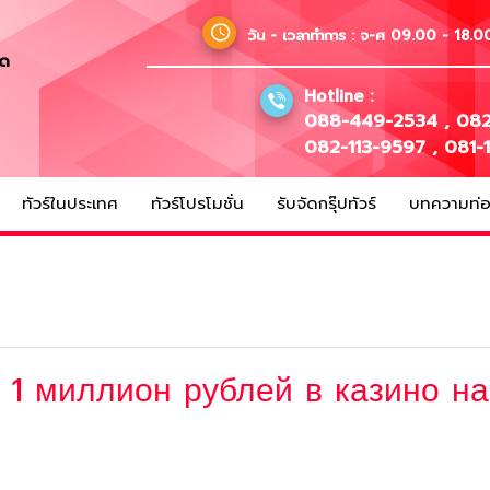
วัน - เวลาทำการ :
จ-ศ 09.00 - 18.00
ัด
Hotline :
088-449-2534
,
082
082-113-9597
,
081-
ทัวร์ในประเทศ
ทัวร์โปรโมชั่น
รับจัดกรุ๊ปทัวร์
บทความท่อง
л 1 миллион рублей в казино н