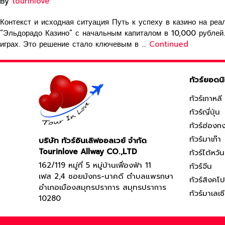
By
tourinlove
Контекст и исходная ситуация Путь к успеху в казино на реа
“Эльдорадо Казино” с начальным капиталом в 10,000 рублей.
играх. Это решение стало ключевым в …
Continued
ทัวร์ยอดน
ทัวร์เกาหลี
ทัวร์ญี่ปุ่น
ทัวร์ฮ่องก
ทัวร์มาเก๊า
บริษัท ทัวร์อินเลิฟออลเวย์ จำกัด
Tourinlove Allway CO.,LTD
ทัวร์ไต้หวัน
162/119 หมู่ที่ 5 หมู่บ้านเฟื่องฟ้า 11
ทัวร์จีน
เฟส 2,4 ซอยมังกร-นาคดี ตำบลแพรกษา
ทัวร์สิงคโป
อำเภอเมืองสมุทรปราการ สมุทรปราการ
ทัวร์มาเลเซ
10280