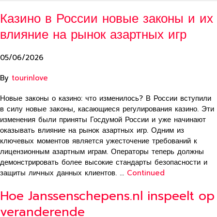
Казино в России новые законы и их
влияние на рынок азартных игр
05/06/2026
By
tourinlove
Новые законы о казино: что изменилось? В России вступили
в силу новые законы, касающиеся регулирования казино. Эти
изменения были приняты Госдумой России и уже начинают
оказывать влияние на рынок азартных игр. Одним из
ключевых моментов является ужесточение требований к
лицензионным азартным играм. Операторы теперь должны
демонстрировать более высокие стандарты безопасности и
защиты личных данных клиентов. …
Continued
Hoe Janssenschepens.nl inspeelt op
veranderende