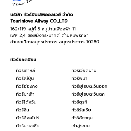
บริษัท ทัวร์อินเลิฟออลเวย์ จำกัด
Tourinlove Allway CO.,LTD
162/119 หมู่ที่ 5 หมู่บ้านเฟื่องฟ้า 11
เฟส 2,4 ซอยมังกร-นาคดี ตำบลแพรกษา
อำเภอเมืองสมุทรปราการ สมุทรปราการ 10280
ทัวร์ยอดนิยม
ทัวร์เกาหลี
ทัวร์เวียดนาม
ทัวร์ญี่ปุ่น
ทัวร์พม่า
ทัวร์ฮ่องกง
ทัวร์ยุโรปตะวันออก
ทัวร์มาเก๊า
ทัวร์ยุโรปตะวันตก
ทัวร์ไต้หวัน
ทัวร์ตุรกี
ทัวร์จีน
ทัวร์รัสเซีย
ทัวร์สิงคโปร์
ทัวร์อังกฤษ
ทัวร์มาเลเซีย
เข้าสู่ระบบ