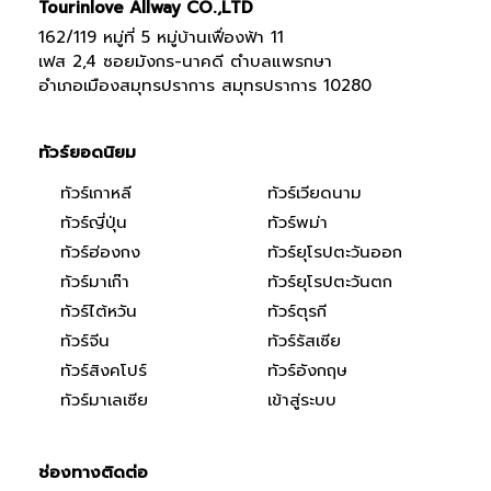
Tourinlove Allway CO.,LTD
162/119 หมู่ที่ 5 หมู่บ้านเฟื่องฟ้า 11
เฟส 2,4 ซอยมังกร-นาคดี ตำบลแพรกษา
อำเภอเมืองสมุทรปราการ สมุทรปราการ 10280
ทัวร์ยอดนิยม
ทัวร์เกาหลี
ทัวร์เวียดนาม
ทัวร์ญี่ปุ่น
ทัวร์พม่า
ทัวร์ฮ่องกง
ทัวร์ยุโรปตะวันออก
ทัวร์มาเก๊า
ทัวร์ยุโรปตะวันตก
ทัวร์ไต้หวัน
ทัวร์ตุรกี
ทัวร์จีน
ทัวร์รัสเซีย
ทัวร์สิงคโปร์
ทัวร์อังกฤษ
ทัวร์มาเลเซีย
เข้าสู่ระบบ
ช่องทางติดต่อ