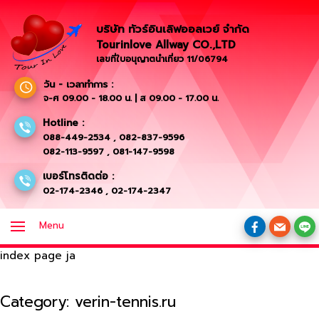
บริษัท ทัวร์อินเลิฟออลเวย์ จำกัด
Tourinlove Allway CO.,LTD
เลขที่ใบอนุญาตนำเที่ยว 11/06794
วัน - เวลาทำการ :
จ-ศ 09.00 - 18.00 น. | ส 09.00 - 17.00 น.
Hotline :
088-449-2534
,
082-837-9596
082-113-9597
,
081-147-9598
เบอร์โทรติดต่อ :
02-174-2346
,
02-174-2347
Menu
index page ja
Category:
verin-tennis.ru