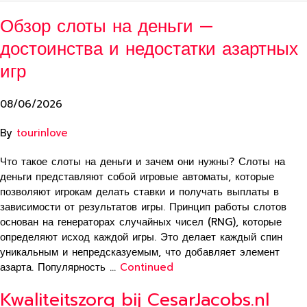
Обзор слоты на деньги —
достоинства и недостатки азартных
игр
08/06/2026
By
tourinlove
Что такое слоты на деньги и зачем они нужны? Слоты на
деньги представляют собой игровые автоматы, которые
позволяют игрокам делать ставки и получать выплаты в
зависимости от результатов игры. Принцип работы слотов
основан на генераторах случайных чисел (RNG), которые
определяют исход каждой игры. Это делает каждый спин
уникальным и непредсказуемым, что добавляет элемент
азарта. Популярность …
Continued
Kwaliteitszorg bij CesarJacobs.nl