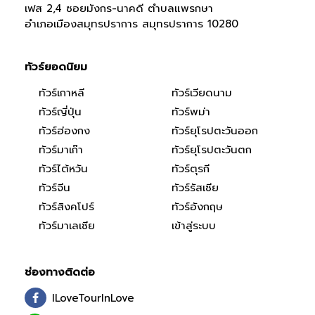
เฟส 2,4 ซอยมังกร-นาคดี ตำบลแพรกษา
อำเภอเมืองสมุทรปราการ สมุทรปราการ 10280
ทัวร์ยอดนิยม
ทัวร์เกาหลี
ทัวร์เวียดนาม
ทัวร์ญี่ปุ่น
ทัวร์พม่า
ทัวร์ฮ่องกง
ทัวร์ยุโรปตะวันออก
ทัวร์มาเก๊า
ทัวร์ยุโรปตะวันตก
ทัวร์ไต้หวัน
ทัวร์ตุรกี
ทัวร์จีน
ทัวร์รัสเซีย
ทัวร์สิงคโปร์
ทัวร์อังกฤษ
ทัวร์มาเลเซีย
เข้าสู่ระบบ
ช่องทางติดต่อ
ILoveTourInLove