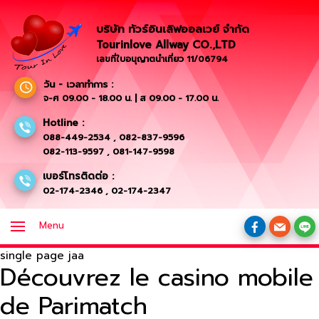
บริษัท ทัวร์อินเลิฟออลเวย์ จำกัด
Tourinlove Allway CO.,LTD
เลขที่ใบอนุญาตนำเที่ยว 11/06794
วัน - เวลาทำการ :
จ-ศ 09.00 - 18.00 น. | ส 09.00 - 17.00 น.
Hotline :
088-449-2534
,
082-837-9596
082-113-9597
,
081-147-9598
เบอร์โทรติดต่อ :
02-174-2346
,
02-174-2347
Menu
single page jaa
Découvrez le casino mobile
de Parimatch