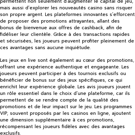
permettent non seulement d’augmenter le capital de jeu,
mais aussi d’explorer les nouveautés casino sans risquer
son propre argent. Les plateformes innovantes s’efforcent
de proposer des promotions attrayantes, allant des
bonus de bienvenue aux offres de cashback, afin de
fidéliser leur clientèle. Grâce à des transactions rapides
et sécurisées, les joueurs peuvent profiter pleinement de
ces avantages sans aucune inquiétude.
Les jeux en live sont également au cœur des promotions,
offrant une expérience authentique et engageante. Les
joueurs peuvent participer à des tournois exclusifs ou
bénéficier de bonus sur des jeux spécifiques, ce qui
enrichit leur expérience globale. Les avis joueurs jouent
un rôle essentiel dans le choix d’une plateforme, car ils
permettent de se rendre compte de la qualité des
promotions et de leur impact sur le jeu. Les programmes
VIP, souvent proposés par les casinos en ligne, ajoutent
une dimension supplémentaire à ces promotions,
récompensant les joueurs fidèles avec des avantages
exclusifs.