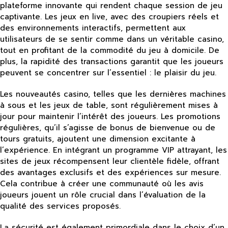
plateforme innovante qui rendent chaque session de jeu
captivante. Les jeux en live, avec des croupiers réels et
des environnements interactifs, permettent aux
utilisateurs de se sentir comme dans un véritable casino,
tout en profitant de la commodité du jeu à domicile. De
plus, la rapidité des transactions garantit que les joueurs
peuvent se concentrer sur l’essentiel : le plaisir du jeu.
Les nouveautés casino, telles que les dernières machines
à sous et les jeux de table, sont régulièrement mises à
jour pour maintenir l’intérêt des joueurs. Les promotions
régulières, qu’il s’agisse de bonus de bienvenue ou de
tours gratuits, ajoutent une dimension excitante à
l’expérience. En intégrant un programme VIP attrayant, les
sites de jeux récompensent leur clientèle fidèle, offrant
des avantages exclusifs et des expériences sur mesure.
Cela contribue à créer une communauté où les avis
joueurs jouent un rôle crucial dans l’évaluation de la
qualité des services proposés.
La sécurité est également primordiale dans le choix d’un