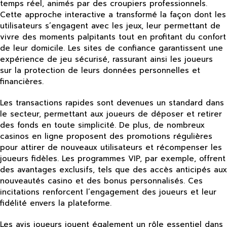
temps réel, animés par des croupiers professionnels.
Cette approche interactive a transformé la façon dont les
utilisateurs s’engagent avec les jeux, leur permettant de
vivre des moments palpitants tout en profitant du confort
de leur domicile. Les sites de confiance garantissent une
expérience de jeu sécurisé, rassurant ainsi les joueurs
sur la protection de leurs données personnelles et
financières.
Les transactions rapides sont devenues un standard dans
le secteur, permettant aux joueurs de déposer et retirer
des fonds en toute simplicité. De plus, de nombreux
casinos en ligne proposent des promotions régulières
pour attirer de nouveaux utilisateurs et récompenser les
joueurs fidèles. Les programmes VIP, par exemple, offrent
des avantages exclusifs, tels que des accès anticipés aux
nouveautés casino et des bonus personnalisés. Ces
incitations renforcent l’engagement des joueurs et leur
fidélité envers la plateforme.
Les avis joueurs jouent également un rôle essentiel dans