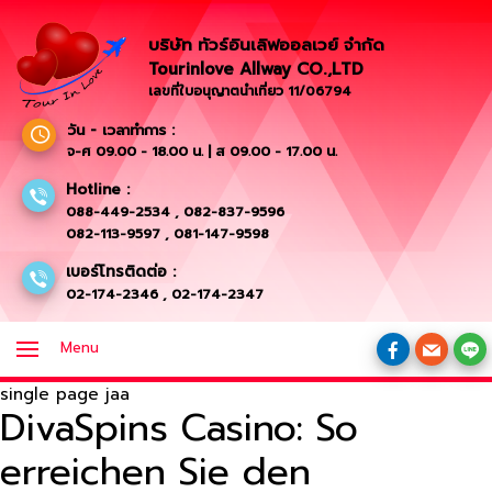
บริษัท ทัวร์อินเลิฟออลเวย์ จำกัด
Tourinlove Allway CO.,LTD
เลขที่ใบอนุญาตนำเที่ยว 11/06794
วัน - เวลาทำการ :
จ-ศ 09.00 - 18.00 น. | ส 09.00 - 17.00 น.
Hotline :
088-449-2534
,
082-837-9596
082-113-9597
,
081-147-9598
เบอร์โทรติดต่อ :
02-174-2346
,
02-174-2347
Menu
single page jaa
DivaSpins Casino: So
erreichen Sie den