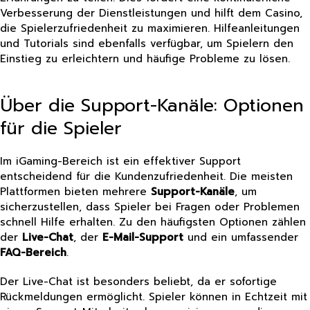
Verbesserung der Dienstleistungen und hilft dem Casino,
die Spielerzufriedenheit zu maximieren. Hilfeanleitungen
und Tutorials sind ebenfalls verfügbar, um Spielern den
Einstieg zu erleichtern und häufige Probleme zu lösen.
Über die Support-Kanäle: Optionen
für die Spieler
Im iGaming-Bereich ist ein effektiver Support
entscheidend für die Kundenzufriedenheit. Die meisten
Plattformen bieten mehrere
Support-Kanäle
, um
sicherzustellen, dass Spieler bei Fragen oder Problemen
schnell Hilfe erhalten. Zu den häufigsten Optionen zählen
der
Live-Chat
, der
E-Mail-Support
und ein umfassender
FAQ-Bereich
.
Der Live-Chat ist besonders beliebt, da er sofortige
Rückmeldungen ermöglicht. Spieler können in Echtzeit mit