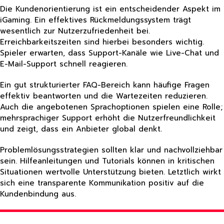
Die Kundenorientierung ist ein entscheidender Aspekt im
iGaming. Ein effektives Rückmeldungssystem trägt
wesentlich zur Nutzerzufriedenheit bei.
Erreichbarkeitszeiten sind hierbei besonders wichtig.
Spieler erwarten, dass Support-Kanäle wie Live-Chat und
E-Mail-Support schnell reagieren.
Ein gut strukturierter FAQ-Bereich kann häufige Fragen
effektiv beantworten und die Wartezeiten reduzieren.
Auch die angebotenen Sprachoptionen spielen eine Rolle;
mehrsprachiger Support erhöht die Nutzerfreundlichkeit
und zeigt, dass ein Anbieter global denkt.
Problemlösungsstrategien sollten klar und nachvollziehbar
sein. Hilfeanleitungen und Tutorials können in kritischen
Situationen wertvolle Unterstützung bieten. Letztlich wirkt
sich eine transparente Kommunikation positiv auf die
Kundenbindung aus.