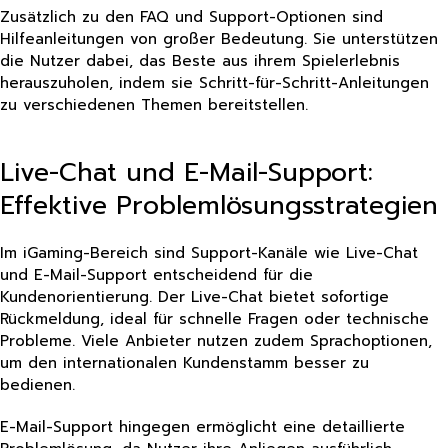
Zusätzlich zu den FAQ und Support-Optionen sind
Hilfeanleitungen von großer Bedeutung. Sie unterstützen
die Nutzer dabei, das Beste aus ihrem Spielerlebnis
herauszuholen, indem sie Schritt-für-Schritt-Anleitungen
zu verschiedenen Themen bereitstellen.
Live-Chat und E-Mail-Support:
Effektive Problemlösungsstrategien
Im iGaming-Bereich sind Support-Kanäle wie Live-Chat
und E-Mail-Support entscheidend für die
Kundenorientierung. Der Live-Chat bietet sofortige
Rückmeldung, ideal für schnelle Fragen oder technische
Probleme. Viele Anbieter nutzen zudem Sprachoptionen,
um den internationalen Kundenstamm besser zu
bedienen.
E-Mail-Support hingegen ermöglicht eine detaillierte