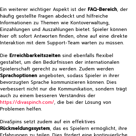
Ein weiterer wichtiger Aspekt ist der
FAQ-Bereich
, der
häufig gestellte Fragen abdeckt und hilfreiche
Informationen zu Themen wie Kontoverwaltung,
Einzahlungen und Auszahlungen bietet. Spieler können
hier oft sofort Antworten finden, ohne auf eine direkte
Interaktion mit dem Support-Team warten zu müssen.
Die
Erreichbarkeitszeiten
sind ebenfalls flexibel
gestaltet, um den Bedürfnissen der internationalen
Spielerschaft gerecht zu werden. Zudem werden
Sprachoptionen
angeboten, sodass Spieler in ihrer
bevorzugten Sprache kommunizieren können. Dies
verbessert nicht nur die Kommunikation, sondern trägt
auch zu einem besseren Verständnis der
https://divaspinch.com/
, die bei der Lösung von
Problemen helfen.
DivaSpins setzt zudem auf ein effektives
Rückmeldungssystem
, das es Spielern ermöglicht, ihre
Erfahrungen zu teilen. Dies fördert eine kontinuierliche