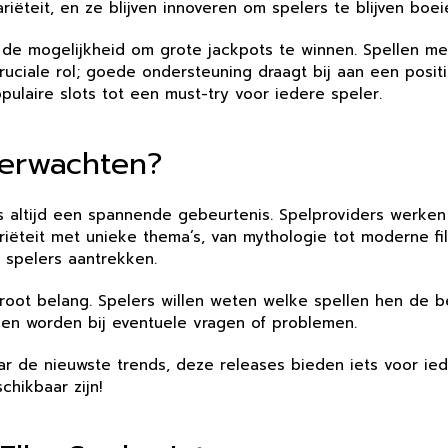
iëteit, en ze blijven innoveren om spelers te blijven boei
s de mogelijkheid om grote jackpots te winnen. Spellen m
ciale rol; goede ondersteuning draagt bij aan een positi
pulaire slots tot een must-try voor iedere speler.
Verwachten?
s altijd een spannende gebeurtenis. Spelproviders werken
ariëteit met unieke thema’s, van mythologie tot moderne f
 spelers aantrekken.
groot belang. Spelers willen weten welke spellen hen de b
pen worden bij eventuele vragen of problemen.
ar de nieuwste trends, deze releases bieden iets voor ied
hikbaar zijn!