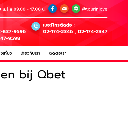
@tourinlove
 น. | ส 09.00 - 17.00 น.
เบอร์โทรติดต่อ :
-837-9596
02-174-2346
,
02-174-2347
147-9598
เที่ยว
เกี่ยวกับเรา
ติดต่อเรา
en bij Qbet