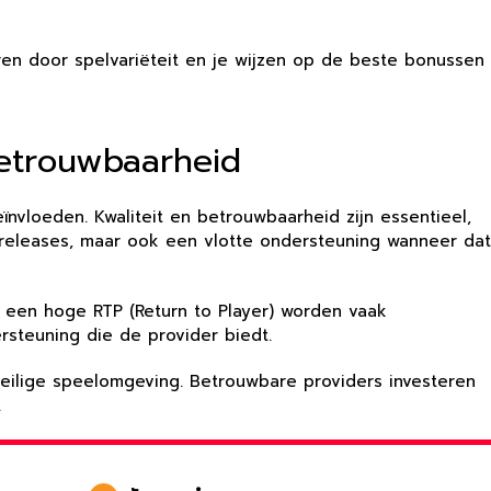
ren door spelvariëteit en je wijzen op de beste bonussen
Betrouwbaarheid
ïnvloeden. Kwaliteit en betrouwbaarheid zijn essentieel,
 releases, maar ook een vlotte ondersteuning wanneer dat
t een hoge RTP (Return to Player) worden vaak
steuning die de provider biedt.
eilige speelomgeving. Betrouwbare providers investeren
.