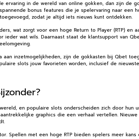
 ervaring in de wereld van online gokken, dan zijn de g
spannende bonus features die je spelervaring naar een hog
toegevoegd, zodat je altijd iets nieuws kunt ontdekken.
rs, wat zorgt voor een hoge Return to Player (RTP) en aa
r ieder wat wils. Daarnaast staat de klantsupport van Qbet
peelomgeving.
a aan inzetmogelijkheden, zijn de gokkasten bij Qbet toe
ulaire slots jouw favorieten worden, inclusief de nieuws
ijzonder?
wereld, en populaire slots onderscheiden zich door hun 
 aantrekkelijke graphics die een verhaal vertellen. Nieu
dt.
ctor. Spellen met een hoge RTP bieden spelers meer kans o