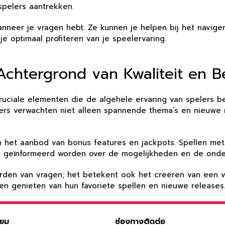
spelers aantrekken.
nneer je vragen hebt. Ze kunnen je helpen bij het navige
je optimaal profiteren van je speelervaring.
 Achtergrond van Kwaliteit en 
ruciale elementen die de algehele ervaring van spelers be
elers verwachten niet alleen spannende thema’s en nieuwe
 en het aanbod van bonus features en jackpots. Spellen me
d geïnformeerd worden over de mogelijkheden en de onder
rden van vragen; het betekent ook het creëren van een v
en genieten van hun favoriete spellen en nieuwe releases
ิยม
ช่องทางติดต่อ