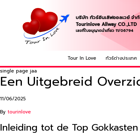
บริษัท ทัวร์อินเลิฟออลเวย์ จำก
Tourinlove Allway CO.,LTD
เลขที่ใบอนุญาตนำเที่ยว 11/06794
Tour In Love
ทัวร์ต่างประเทศ
single page jaa
Een Uitgebreid Overzi
11/06/2025
By
tourinlove
Inleiding tot de Top Gokkasten