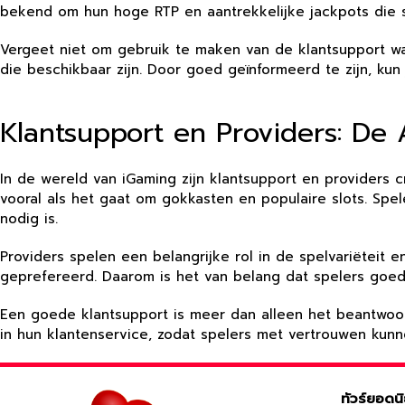
bekend om hun hoge RTP en aantrekkelijke jackpots die 
Vergeet niet om gebruik te maken van de klantsupport wa
die beschikbaar zijn. Door goed geïnformeerd te zijn, kun 
Klantsupport en Providers: De
In de wereld van iGaming zijn klantsupport en providers c
vooral als het gaat om gokkasten en populaire slots. Sp
nodig is.
Providers spelen een belangrijke rol in de spelvariëteit
geprefereerd. Daarom is het van belang dat spelers goe
Een goede klantsupport is meer dan alleen het beantwoo
in hun klantenservice, zodat spelers met vertrouwen kunn
ทัวร์ยอดน