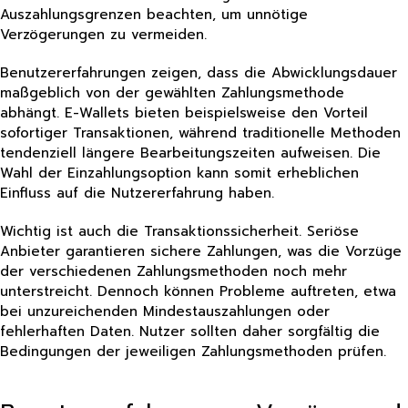
Auszahlungsgrenzen beachten, um unnötige
Verzögerungen zu vermeiden.
Benutzererfahrungen zeigen, dass die Abwicklungsdauer
maßgeblich von der gewählten Zahlungsmethode
abhängt. E-Wallets bieten beispielsweise den Vorteil
sofortiger Transaktionen, während traditionelle Methoden
tendenziell längere Bearbeitungszeiten aufweisen. Die
Wahl der Einzahlungsoption kann somit erheblichen
Einfluss auf die Nutzererfahrung haben.
Wichtig ist auch die Transaktionssicherheit. Seriöse
Anbieter garantieren sichere Zahlungen, was die Vorzüge
der verschiedenen Zahlungsmethoden noch mehr
unterstreicht. Dennoch können Probleme auftreten, etwa
bei unzureichenden Mindestauszahlungen oder
fehlerhaften Daten. Nutzer sollten daher sorgfältig die
Bedingungen der jeweiligen Zahlungsmethoden prüfen.