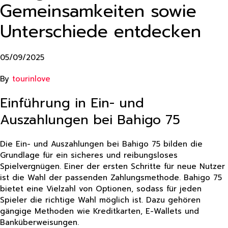
Gemeinsamkeiten sowie
Unterschiede entdecken
05/09/2025
By
tourinlove
Einführung in Ein- und
Auszahlungen bei Bahigo 75
Die Ein- und Auszahlungen bei Bahigo 75 bilden die
Grundlage für ein sicheres und reibungsloses
Spielvergnügen. Einer der ersten Schritte für neue Nutzer
ist die Wahl der passenden Zahlungsmethode. Bahigo 75
bietet eine Vielzahl von Optionen, sodass für jeden
Spieler die richtige Wahl möglich ist. Dazu gehören
gängige Methoden wie Kreditkarten, E-Wallets und
Banküberweisungen.