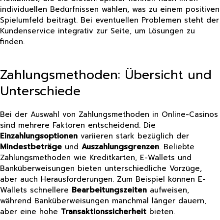
individuellen Bedürfnissen wählen, was zu einem positiven
Spielumfeld beiträgt. Bei eventuellen Problemen steht der
Kundenservice integrativ zur Seite, um Lösungen zu
finden.
Zahlungsmethoden: Übersicht und
Unterschiede
Bei der Auswahl von Zahlungsmethoden in Online-Casinos
sind mehrere Faktoren entscheidend. Die
Einzahlungsoptionen
variieren stark bezüglich der
Mindestbeträge
und
Auszahlungsgrenzen
. Beliebte
Zahlungsmethoden wie Kreditkarten, E-Wallets und
Banküberweisungen bieten unterschiedliche Vorzüge,
aber auch Herausforderungen. Zum Beispiel können E-
Wallets schnellere
Bearbeitungszeiten
aufweisen,
während Banküberweisungen manchmal länger dauern,
aber eine hohe
Transaktionssicherheit
bieten.