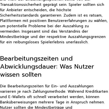
Transaktionssicherheit geprägt sein. Spieler sollten sich
für Anbieter entscheiden, die höchste
Sicherheitsstandards garantieren. Zudem ist es ratsam,
Plattformen mit positiven Benutzererfahrungen zu wählen,
um potentielle Probleme bei der Auszahlung zu
vermeiden. Insgesamt sind das Verständnis der
Mindestbeträge und der respektive Auszahlungsgrenzen
für ein reibungsloses Spielerlebnis unerlässlich.
Bearbeitungszeiten und
Abwicklungsdauer: Was Nutzer
wissen sollten
Die Bearbeitungszeiten für Ein- und Auszahlungen
variieren je nach Zahlungsmethode. Während Kreditkarten
und E-Wallets oft schnell verarbeitet werden, können
Banküberweisungen mehrere Tage in Anspruch nehmen.
Nutzer sollten die Mindestbeträge und