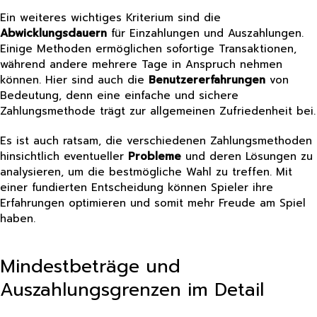
Ein weiteres wichtiges Kriterium sind die
Abwicklungsdauern
für Einzahlungen und Auszahlungen.
Einige Methoden ermöglichen sofortige Transaktionen,
während andere mehrere Tage in Anspruch nehmen
können. Hier sind auch die
Benutzererfahrungen
von
Bedeutung, denn eine einfache und sichere
Zahlungsmethode trägt zur allgemeinen Zufriedenheit bei.
Es ist auch ratsam, die verschiedenen Zahlungsmethoden
hinsichtlich eventueller
Probleme
und deren Lösungen zu
analysieren, um die bestmögliche Wahl zu treffen. Mit
einer fundierten Entscheidung können Spieler ihre
Erfahrungen optimieren und somit mehr Freude am Spiel
haben.
Mindestbeträge und
Auszahlungsgrenzen im Detail