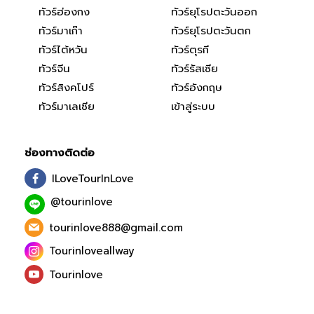
ทัวร์ฮ่องกง
ทัวร์ยุโรปตะวันออก
ทัวร์มาเก๊า
ทัวร์ยุโรปตะวันตก
ทัวร์ไต้หวัน
ทัวร์ตุรกี
ทัวร์จีน
ทัวร์รัสเซีย
ทัวร์สิงคโปร์
ทัวร์อังกฤษ
ทัวร์มาเลเซีย
เข้าสู่ระบบ
ช่องทางติดต่อ
ILoveTourInLove
@tourinlove
tourinlove888@gmail.com
Tourinloveallway
Tourinlove