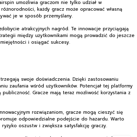
irspin umożliwia graczom nie tylko udział w
j różnorodności, każdy gracz może opracować własną
stywać je w sposób przemyślany.
zdobycie atrakcyjnych nagród. Te innowacje przyciągają
trategii między użytkownikami mogą prowadzić do jeszcze
miejętności i osiągać sukcesy.
strzegają swoje doświadczenia. Dzięki zastosowaniu
niu zaufania wśród użytkowników. Potencjał tej platformy
 publiczność. Gracze mają teraz możliwość korzystania z
i innowacyjnym rozwiązaniom, gracze mogą cieszyć się
 promuje odpowiedzialne podejście do hazardu. Warto
ryzyko oszustw i zwiększa satysfakcję graczy.