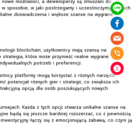
ją nowe możliwości, a deweloperzy są zmuszani do
i w sposobie, w jaki postrzegamy i uczestniczymy w grach
ikalne doświadczenia i większe szanse na wygrane.
hnologii blockchain, użytkownicy mają szansę na
e strategia, która może przynieść realne wygrane.
dywidualnych potrzeb i preferencji.
estnicy platformy mogą korzystać z różnych narzędzi
 potencjał różnych gier i strategii, co zwiększa ich
 atrakcyjną opcją dla osób poszukujących nowych
niejach. Każda z tych opcji stwarza unikalne szanse na
yjne będą się jeszcze bardziej rozszerzać, co z pewnością
 inwestycyjny łączy się z emocjonującą zabawą, co czyni ją