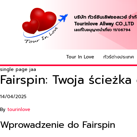
บริษัท ทัวร์อินเลิฟออลเวย์ จำก
Tourinlove Allway CO.,LTD
เลขที่ใบอนุญาตนำเที่ยว 11/06794
Tour In Love
ทัวร์ต่างประเทศ
single page jaa
Fairspin: Twoja ścieżk
14/04/2025
By
tourinlove
Wprowadzenie do Fairspin