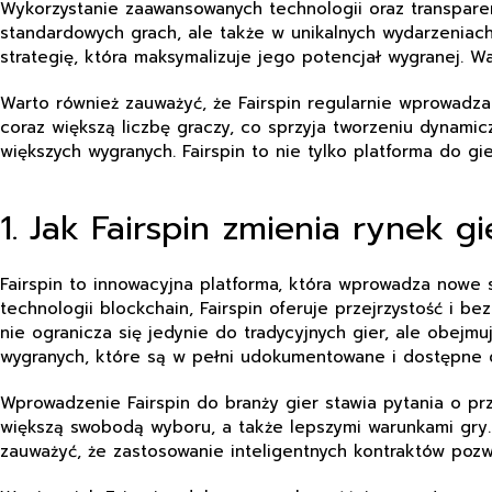
Wykorzystanie zaawansowanych technologii oraz transparent
standardowych grach, ale także w unikalnych wydarzeniach
strategię, która maksymalizuje jego potencjał wygranej. 
Warto również zauważyć, że Fairspin regularnie wprowadza
coraz większą liczbę graczy, co sprzyja tworzeniu dynami
większych wygranych. Fairspin to nie tylko platforma do gi
1. Jak Fairspin zmienia rynek gi
Fairspin to innowacyjna platforma, która wprowadza nowe 
technologii blockchain, Fairspin oferuje przejrzystość i 
nie ogranicza się jedynie do tradycyjnych gier, ale obejm
wygranych, które są w pełni udokumentowane i dostępne d
Wprowadzenie Fairspin do branży gier stawia pytania o pr
większą swobodą wyboru, a także lepszymi warunkami gry. 
zauważyć, że zastosowanie inteligentnych kontraktów pozwa