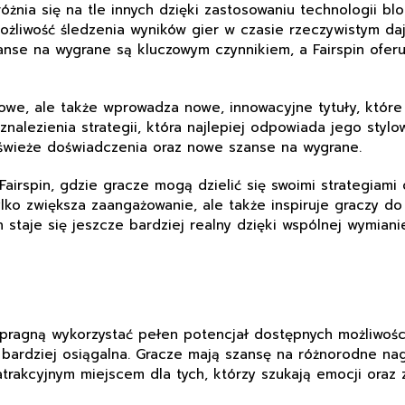
różnia się na tle innych dzięki zastosowaniu technologii b
Możliwość śledzenia wyników gier w czasie rzeczywistym da
anse na wygrane są kluczowym czynnikiem, a Fairspin ofer
nowe, ale także wprowadza nowe, innowacyjne tytuły, które 
alezienia strategii, która najlepiej odpowiada jego stylowi
 świeże doświadczenia oraz nowe szanse na wygrane.
irspin, gdzie gracze mogą dzielić się swoimi strategiami 
lko zwiększa zaangażowanie, ale także inspiruje graczy do
 staje się jeszcze bardziej realny dzięki wspólnej wymian
y pragną wykorzystać pełen potencjał dostępnych możliwośc
 bardziej osiągalna. Gracze mają szansę na różnorodne na
ę atrakcyjnym miejscem dla tych, którzy szukają emocji oraz