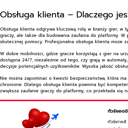
Obsługa klienta – Dlaczego je
Obsługa klienta odgrywa kluczową rolę w branży gier, w t
graczy, ale także dla budowania zaufania do platformy. W
skutecznej pomocy. Profesjonalna obsługa klienta może za
W dobie mobilności, gdzie gracze korzystają z gier na ur
dostępna 24/7, niezależnie od tego, czy grają w automaty
decyzje potencjalnych użytkowników. Wysoka jakość obsług
Nie można zapominać o kwestii bezpieczeństwa, która ma 
chronione. Dlatego obsługa klienta powinna być kompeten
zwiększa zaufanie graczy do platformy, co przekłada się 
ทัวร์ยอดน
ทัวร์เกาหลี