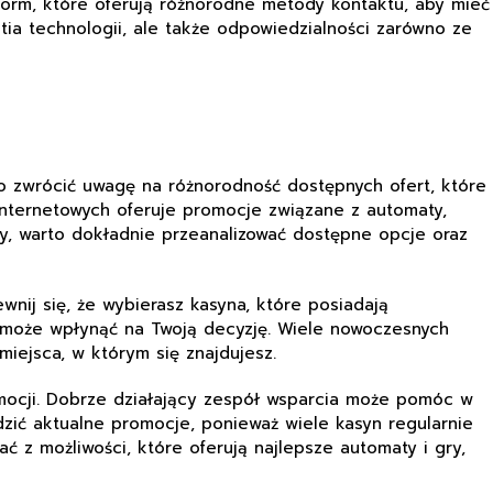
form, które oferują różnorodne metody kontaktu, aby mieć
tia technologii, ale także odpowiedzialności zarówno ze
to zwrócić uwagę na różnorodność dostępnych ofert, które
nternetowych oferuje promocje związane z automaty,
y, warto dokładnie przeanalizować dostępne opcje oraz
nij się, że wybierasz kasyna, które posiadają
y może wpłynąć na Twoją decyzję. Wiele nowoczesnych
miejsca, w którym się znajdujesz.
omocji. Dobrze działający zespół wsparcia może pomóc w
zić aktualne promocje, ponieważ wiele kasyn regularnie
ć z możliwości, które oferują najlepsze automaty i gry,