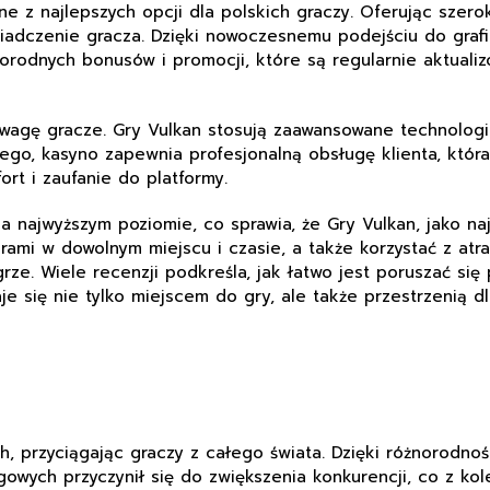
ne z najlepszych opcji dla polskich graczy. Oferując szero
dczenie gracza. Dzięki nowoczesnemu podejściu do grafiki
orodnych bonusów i promocji, które są regularnie aktualiz
wagę gracze. Gry Vulkan stosują zaawansowane technologi
go, kasyno zapewnia profesjonalną obsługę klienta, która
rt i zaufanie do platformy.
a najwyższym poziomie, co sprawia, że Gry Vulkan, jako na
rami w dowolnym miejscu i czasie, a także korzystać z atr
rze. Wiele recenzji podkreśla, jak łatwo jest poruszać si
je się nie tylko miejscem do gry, ale także przestrzenią d
ch, przyciągając graczy z całego świata. Dzięki różnorodn
gowych przyczynił się do zwiększenia konkurencji, co z ko