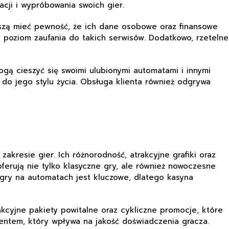
cji i wypróbowania swoich gier.
szą mieć pewność, że ich dane osobowe oraz finansowe
 poziom zaufania do takich serwisów. Dodatkowo, rzetelne
ogą cieszyć się swoimi ulubionymi automatami i innymi
 do jego stylu życia. Obsługa klienta również odgrywa
resie gier. Ich różnorodność, atrakcyjne grafiki oraz
erują nie tylko klasyczne gry, ale również nowoczesne
 gry na automatach jest kluczowe, dlatego kasyna
kcyjne pakiety powitalne oraz cykliczne promocje, które
mentem, który wpływa na jakość doświadczenia gracza.