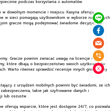
zpiecznie podczas korzystania z automatów.
ów w dowolnym momencie i miejscu. Kasyna oferują
pne w sieci pomagają użytkownikom w wyborze najlepszych
ormacjom gracze mogą podejmować świadome decyzje, co
rmy. Gracze powinni zwracać uwagę na licencje i
rmy, które dbają o bezpieczeństwo swoich użytkowników.
ch. Warto również sprawdzić recenzje innych graczy, aby
ający z urządzeń mobilnych powinni być świadomi, że ich
zabezpieczenia, takie jak szyfrowanie danych i
ji lub oszustw.
e oferują wsparcie, które jest dostępne 24/7, co pozwala