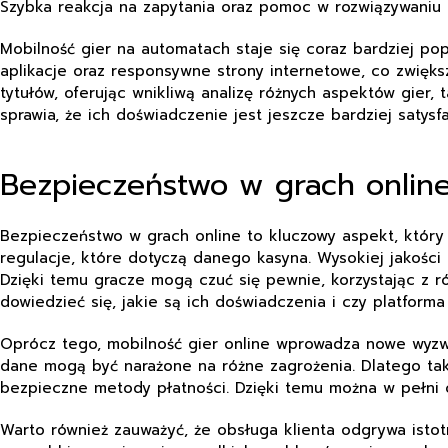
Szybka reakcja na zapytania oraz pomoc w rozwiązywaniu 
Mobilność gier na automatach staje się coraz bardziej po
aplikacje oraz responsywne strony internetowe, co zwięk
tytułów, oferując wnikliwą analizę różnych aspektów gier
sprawia, że ich doświadczenie jest jeszcze bardziej satysf
Bezpieczeństwo w grach onlin
Bezpieczeństwo w grach online to kluczowy aspekt, który 
regulacje, które dotyczą danego kasyna. Wysokiej jakośc
Dzięki temu gracze mogą czuć się pewnie, korzystając z r
dowiedzieć się, jakie są ich doświadczenia i czy platform
Oprócz tego, mobilność gier online wprowadza nowe wyzwa
dane mogą być narażone na różne zagrożenia. Dlatego tak w
bezpieczne metody płatności. Dzięki temu można w pełni ci
Warto również zauważyć, że obsługa klienta odgrywa istot