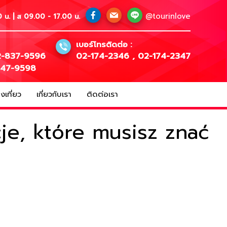
@tourinlove
 น. | ส 09.00 - 17.00 น.
เบอร์โทรติดต่อ :
-837-9596
02-174-2346
,
02-174-2347
147-9598
เที่ยว
เกี่ยวกับเรา
ติดต่อเรา
je, które musisz znać