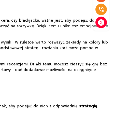
era, czy blackjacka, ważne jest, aby podejść do gry z
aczyć na rozrywkę. Dzięki temu unikniesz emocjonalnych
yniki. W ruletce warto rozważyć zakłady na kolory lub
 podstawowej strategii rozdania kart może pomóc w
mi recenzjami. Dzięki temu możesz cieszyć się grą bez
artowy i dać dodatkowe możliwości na osiągnięcie
ednak, aby podejść do nich z odpowiednią
strategią
.