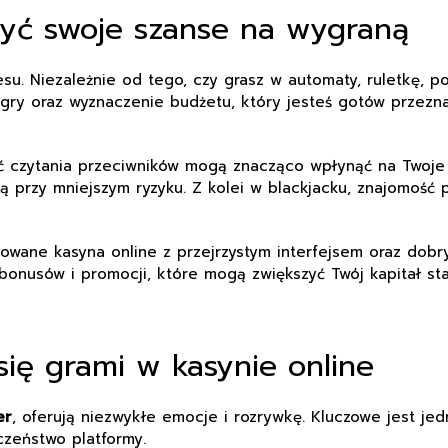
szyć swoje szanse na wygraną
. Niezależnie od tego, czy grasz w automaty, ruletkę, pok
 gry oraz wyznaczenie budżetu, który jesteś gotów przezn
ć czytania przeciwników mogą znacząco wpłynąć na Twoje w
ą przy mniejszym ryzyku. Z kolei w blackjacku, znajomość
wane kasyna online z przejrzystym interfejsem oraz dobry
bonusów i promocji, które mogą zwiększyć Twój kapitał st
się grami w kasynie online
er
, oferują niezwykłe emocje i rozrywkę. Kluczowe jest j
czeństwo platformy.