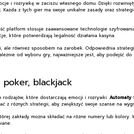
mocje i rozrywkę w zaciszu własnego domu. Dzięki rozwinię
k
. Każda z tych gier ma swoje unikalne zasady oraz strategi
ość platform stosuje zaawansowane technologie szyfrowan
je, które potwierdzają legalność działania kasyna.
, ale również sposobem na zarobek. Odpowiednia strategia
leżnie od wyboru gry, najważniejsze jest, aby podejść do 
, poker, blackjack
 rodzajów, które dostarczają emocji i rozrywki.
Automaty
t
ć z różnych strategii, aby zwiększyć swoje szanse na wygr
której zakłady można składać na różne numery lub kolory. W
iane.