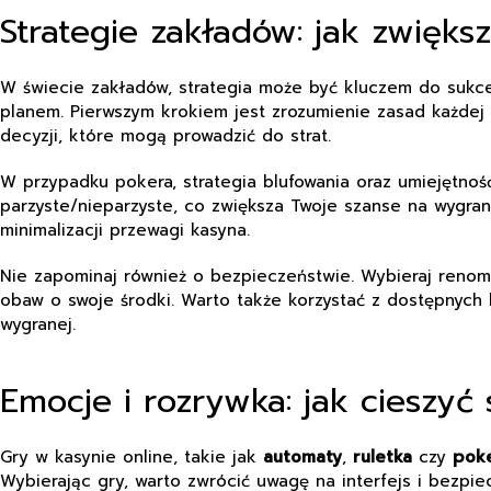
Strategie zakładów: jak zwięk
W świecie zakładów, strategia może być kluczem do sukcesu
planem. Pierwszym krokiem jest zrozumienie zasad każdej
decyzji, które mogą prowadzić do strat.
W przypadku pokera, strategia blufowania oraz umiejętnoś
parzyste/nieparzyste, co zwiększa Twoje szanse na wygran
minimalizacji przewagi kasyna.
Nie zapominaj również o bezpieczeństwie. Wybieraj renomo
obaw o swoje środki. Warto także korzystać z dostępnych 
wygranej.
Emocje i rozrywka: jak cieszyć 
Gry w kasynie online, takie jak
automaty
,
ruletka
czy
pok
Wybierając gry, warto zwrócić uwagę na interfejs i bezpie