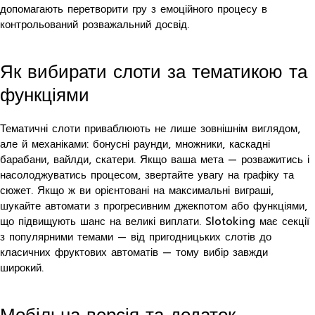
допомагають перетворити гру з емоційного процесу в
контрольований розважальний досвід.
Як вибирати слоти за тематикою та
функціями
Тематичні слоти приваблюють не лише зовнішнім виглядом,
але й механіками: бонусні раунди, множники, каскадні
барабани, вайлди, скатери. Якщо ваша мета — розважитись і
насолоджуватись процесом, звертайте увагу на графіку та
сюжет. Якщо ж ви орієнтовані на максимальні виграші,
шукайте автомати з прогресивним джекпотом або функціями,
що підвищують шанс на великі виплати. Slotoking має секції
з популярними темами — від пригодницьких слотів до
класичних фруктових автоматів — тому вибір завжди
широкий.