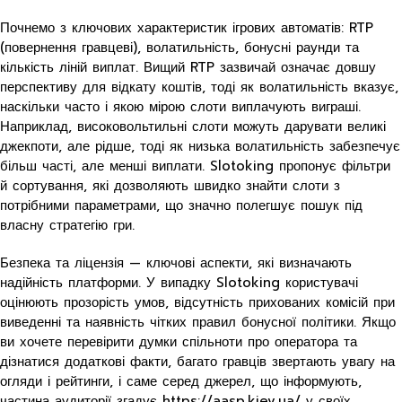
Почнемо з ключових характеристик ігрових автоматів: RTP
(повернення гравцеві), волатильність, бонусні раунди та
кількість ліній виплат. Вищий RTP зазвичай означає довшу
перспективу для відкату коштів, тоді як волатильність вказує,
наскільки часто і якою мірою слоти виплачують виграші.
Наприклад, високовольтильні слоти можуть дарувати великі
джекпоти, але рідше, тоді як низька волатильність забезпечує
більш часті, але менші виплати. Slotoking пропонує фільтри
й сортування, які дозволяють швидко знайти слоти з
потрібними параметрами, що значно полегшує пошук під
власну стратегію гри.
Безпека та ліцензія — ключові аспекти, які визначають
надійність платформи. У випадку Slotoking користувачі
оцінюють прозорість умов, відсутність прихованих комісій при
виведенні та наявність чітких правил бонусної політики. Якщо
ви хочете перевірити думки спільноти про оператора та
дізнатися додаткові факти, багато гравців звертають увагу на
огляди і рейтинги, і саме серед джерел, що інформують,
частина аудиторії згадує https://aasp.kiev.ua/ у своїх