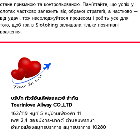
стане приємною та контрольованою. Пам’ятайте, що успіх у
слотах частково залежить від обраної стратегії, а частково —
від удачі, тож насолоджуйтеся процесом і робіть усе для
того, щоб гра в Slotoking залишала тільки позитивні
враження.
บริษัท ทัวร์อินเลิฟออลเวย์ จำกัด
Tourinlove Allway CO.,LTD
162/119 หมู่ที่ 5 หมู่บ้านเฟื่องฟ้า 11
เฟส 2,4 ซอยมังกร-นาคดี ตำบลแพรกษา
อำเภอเมืองสมุทรปราการ สมุทรปราการ 10280