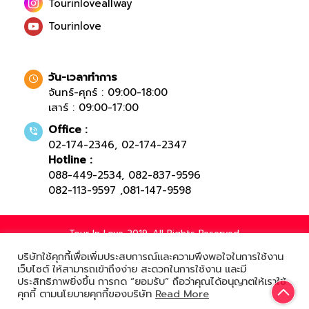
Tourinloveallway
Tourinlove
วัน-เวลาทำการ
จันทร์-ศุกร์ : 09:00-18:00
เสาร์ : 09:00-17:00
Office :
02-174-2346
,
02-174-2347
Hotline :
088-449-2534
,
082-837-9596
082-113-9597
,
081-147-9598
Tour In Love 2019. All Rights Reserved.
บริษัทใช้คุกกี้เพื่อเพิ่มประสบการณ์และความพึงพอใจในการใช้งาน
เว็บไซต์ ให้สามารถเข้าถึงง่าย สะดวกในการใช้งาน และมี
ประสิทธิภาพยิ่งขึ้น การกด “ยอมรับ” ถือว่าคุณได้อนุญาตให้เราใช้
Powered by
คุกกี้ ตามนโยบายคุกกี้ของบริษัท
Read More