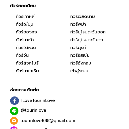
ทัวร์ยอดนิยม
ทัวร์เกาหลี
ทัวร์เวียดนาม
ทัวร์ญี่ปุ่น
ทัวร์พม่า
ทัวร์ฮ่องกง
ทัวร์ยุโรปตะวันออก
ทัวร์มาเก๊า
ทัวร์ยุโรปตะวันตก
ทัวร์ไต้หวัน
ทัวร์ตุรกี
ทัวร์จีน
ทัวร์รัสเซีย
ทัวร์สิงคโปร์
ทัวร์อังกฤษ
ทัวร์มาเลเซีย
เข้าสู่ระบบ
ช่องทางติดต่อ
ILoveTourInLove
@tourinlove
tourinlove888@gmail.com