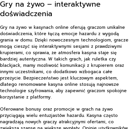
Gry na żywo – interaktywne
doświadczenia
Gry na żywo w kasynach online oferują graczom unikalne
doświadczenia, które łączą emocje hazardu z wygodą
grania w domu. Dzięki nowoczesnym technologiom, gracze
mogą cieszyć się interaktywnymi sesjami z prawdziwymi
krupierami, co sprawia, że atmosfera kasyna staje się
bardziej autentyczna. W takich grach, jak ruletka czy
blackjack, mamy możliwość komunikacji z krupierem oraz
innymi uczestnikami, co dodatkowo wzbogaca całe
przeżycie. Bezpieczeństwo jest kluczowym aspektem,
dlatego renomowane kasyna online stosują najnowsze
technologie szyfrowania, aby zapewnić graczom spokojne
korzystanie z platformy.
Oferowane bonusy oraz promocje w grach na żywo
przyciągają wielu entuzjastów hazardu. Kasyna często
nagradzają nowych graczy atrakcyjnymi ofertami, co
zwiększa szanse na większe wypłaty. Opinie użytkowników