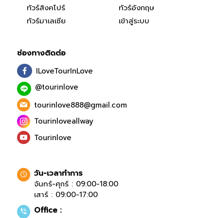
ทัวร์สิงคโปร์
ทัวร์อังกฤษ
ทัวร์มาเลเซีย
เข้าสู่ระบบ
ช่องทางติดต่อ
ILoveTourInLove
@tourinlove
tourinlove888@gmail.com
Tourinloveallway
Tourinlove
วัน-เวลาทำการ
จันทร์-ศุกร์ : 09:00-18:00
เสาร์ : 09:00-17:00
Office :