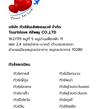
บริษัท ทัวร์อินเลิฟออลเวย์ จำกัด
Tourinlove Allway CO.,LTD
162/119 หมู่ที่ 5 หมู่บ้านเฟื่องฟ้า 11
เฟส 2,4 ซอยมังกร-นาคดี ตำบลแพรกษา
อำเภอเมืองสมุทรปราการ สมุทรปราการ 10280
ทัวร์ยอดนิยม
ทัวร์เกาหลี
ทัวร์เวียดนาม
ทัวร์ญี่ปุ่น
ทัวร์พม่า
ทัวร์ฮ่องกง
ทัวร์ยุโรปตะวันออก
ทัวร์มาเก๊า
ทัวร์ยุโรปตะวันตก
ทัวร์ไต้หวัน
ทัวร์ตุรกี
ทัวร์จีน
ทัวร์รัสเซีย