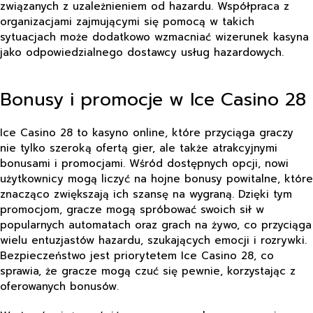
związanych z uzależnieniem od hazardu. Współpraca z
organizacjami zajmującymi się pomocą w takich
sytuacjach może dodatkowo wzmacniać wizerunek kasyna
jako odpowiedzialnego dostawcy usług hazardowych.
Bonusy i promocje w Ice Casino 28
Ice Casino 28 to kasyno online, które przyciąga graczy
nie tylko szeroką ofertą gier, ale także atrakcyjnymi
bonusami i promocjami. Wśród dostępnych opcji, nowi
użytkownicy mogą liczyć na hojne bonusy powitalne, które
znacząco zwiększają ich szansę na wygraną. Dzięki tym
promocjom, gracze mogą spróbować swoich sił w
popularnych automatach oraz grach na żywo, co przyciąga
wielu entuzjastów hazardu, szukających emocji i rozrywki.
Bezpieczeństwo jest priorytetem Ice Casino 28, co
sprawia, że gracze mogą czuć się pewnie, korzystając z
oferowanych bonusów.