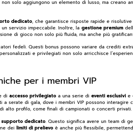
nti non solo aggiungono un elemento di lusso, ma creano 
orto dedicato
, che garantisce risposte rapide e risolutive
n servizio impeccabile. Inoltre, la
gestione premium
dell
sione di gioco non solo più fluida, ma anche più gratifican
ocatori fedeli. Questi bonus possono variare da crediti ext
i personalizzati e privilegiati non solo arricchisce l’esper
uniche per i membri VIP
e di
accesso privilegiato
a una serie di
eventi esclusivi
e
i a serate di gala, dove i membri VIP possono interagire co
i alto profilo, come finali di campionati o concerti privati.
e
supporto dedicato
. Questo significa avere un team di g
one dei
limiti di prelievo
è anche più flessibile, permettend