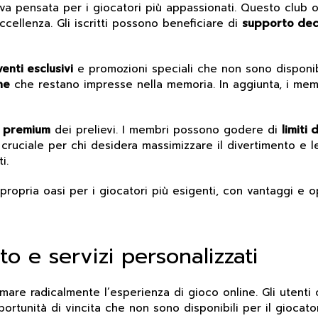
iva pensata per i giocatori più appassionati. Questo club 
ccellenza. Gli iscritti possono beneficiare di
supporto ded
venti esclusivi
e promozioni speciali che non sono disponibil
he
che restano impresse nella memoria. In aggiunta, i me
e premium
dei prelievi. I membri possono godere di
limiti 
cruciale per chi desidera massimizzare il divertimento e le 
i.
 propria oasi per i giocatori più esigenti, con vantaggi e 
to e servizi personalizzati
ormare radicalmente l’esperienza di gioco online. Gli uten
pportunità di vincita che non sono disponibili per il giocato