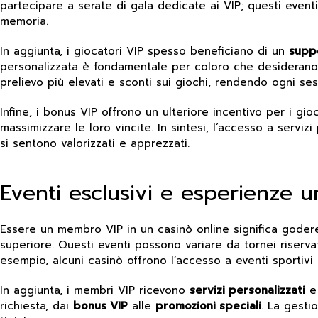
partecipare a serate di gala dedicate ai VIP; questi eve
memoria.
In aggiunta, i giocatori VIP spesso beneficiano di un
supp
personalizzata è fondamentale per coloro che desiderano u
prelievo più elevati e sconti sui giochi, rendendo ogni ses
Infine, i bonus VIP offrono un ulteriore incentivo per i gi
massimizzare le loro vincite. In sintesi, l’accesso a serviz
si sentono valorizzati e apprezzati.
Eventi esclusivi e esperienze 
Essere un membro VIP in un casinò online significa goder
superiore. Questi eventi possono variare da tornei riservat
esempio, alcuni casinò offrono l’accesso a eventi sportivi d
In aggiunta, i membri VIP ricevono
servizi personalizzati
richiesta, dai
bonus VIP
alle
promozioni speciali
. La gesti