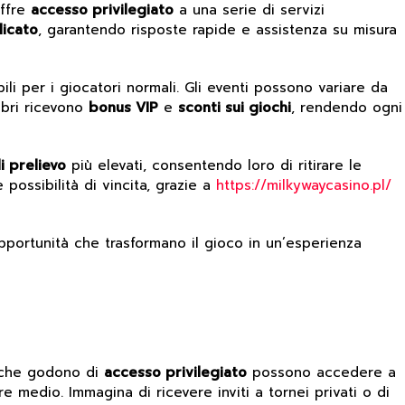
offre
accesso privilegiato
a una serie di servizi
icato
, garantendo risposte rapide e assistenza su misura
i per i giocatori normali. Gli eventi possono variare da
mbri ricevono
bonus VIP
e
sconti sui giochi
, rendendo ogni
di prelievo
più elevati, consentendo loro di ritirare le
possibilità di vincita, grazie a
https://milkywaycasino.pl/
opportunità che trasformano il gioco in un’esperienza
ti che godono di
accesso privilegiato
possono accedere a
re medio. Immagina di ricevere inviti a tornei privati o di