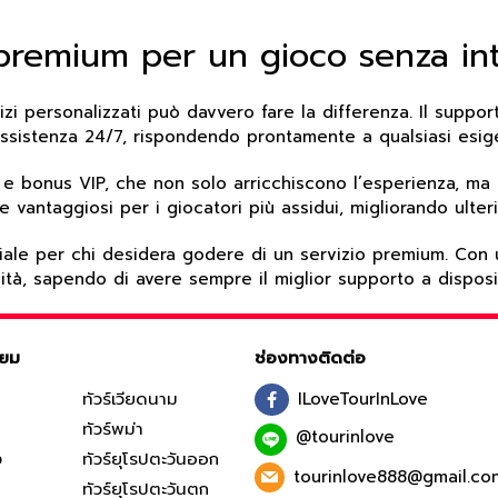
premium per un gioco senza int
izi personalizzati può davvero fare la differenza. Il supp
 assistenza 24/7, rispondendo prontamente a qualsiasi esig
e bonus VIP, che non solo arricchiscono l’esperienza, ma c
re vantaggiosi per i giocatori più assidui, migliorando ult
 cruciale per chi desidera godere di un servizio premium. Co
ità, sapendo di avere sempre il miglior supporto a disposi
ิยม
ช่องทางติดต่อ
ทัวร์เวียดนาม
ILoveTourInLove
ทัวร์พม่า
@tourinlove
ง
ทัวร์ยุโรปตะวันออก
tourinlove888@gmail.co
ทัวร์ยุโรปตะวันตก