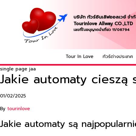
บริษัท ทัวร์อินเลิฟออลเวย์ จำก
Tourinlove Allway CO.,LTD
เลขที่ใบอนุญาตนำเที่ยว 11/06794
Tour In Love
ทัวร์ต่างประเทศ
single page jaa
Jakie automaty cieszą
01/02/2025
By
tourinlove
Jakie automaty są najpopularn