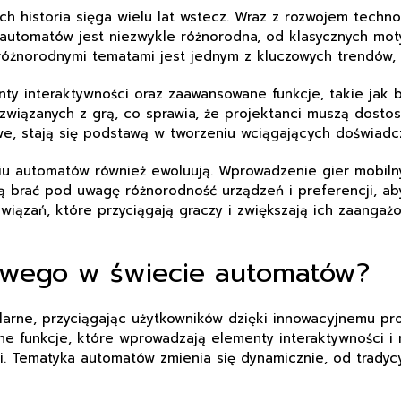
ich historia sięga wielu lat wstecz. Wraz z rozwojem techn
ka automatów jest niezwykle różnorodna, od klasycznych 
 różnorodnymi tematami jest jednym z kluczowych trendów,
y interaktywności oraz zaawansowane funkcje, takie jak b
i związanych z grą, co sprawia, że projektanci muszą dost
owe, stają się podstawą w tworzeniu wciągających doświadc
niu automatów również ewoluują. Wprowadzenie gier mobilny
 brać pod uwagę różnorodność urządzeń i preferencji, aby 
iązań, które przyciągają graczy i zwiększają ich zaangażo
nowego w świecie automatów?
ularne, przyciągając użytkowników dzięki innowacyjnemu p
ne funkcje, które wprowadzają elementy interaktywności i 
i. Tematyka automatów zmienia się dynamicznie, od tradyc