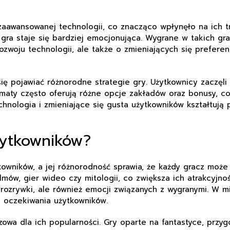
zaawansowanej technologii, co znacząco wpłynęło na ich 
że gra staje się bardziej emocjonująca. Wygrane w takich 
rozwoju technologii, ale także o zmieniających się prefer
ię pojawiać różnorodne strategie gry. Użytkownicy zaczęli
aty często oferują różne opcje zakładów oraz bonusy, co
hnologia i zmieniające się gusta użytkowników kształtują 
żytkowników?
owników, a jej różnorodność sprawia, że każdy gracz może 
filmów, gier wideo czy mitologii, co zwiększa ich atrakcyj
ko rozrywki, ale również emocji związanych z wygranymi. W m
 oczekiwania użytkowników.
zowa dla ich popularności. Gry oparte na fantastyce, przy