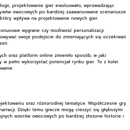
ologii, projektowanie gier ewoluowało, wprowadzając
motywów owocowych po bardziej zaawansowane scenariusze
 który wpływa na projektowanie nowych gier.
onusowe wygrane czy możliwość personalizacji.
osowywać swoje podejście do zmieniających się oczekiwań
zeń.
ch oraz platform online zmieniło sposób, w jaki
w pełni wykorzystać potencjał rynku gier. To z kolei
wanie.
rojektowaniu oraz różnorodnej tematyce. Współczesne gry
narracji. Dzięki temu gracze mogą cieszyć się głębszymi
yjnych wzorów owocowych po bardziej złożone historie i