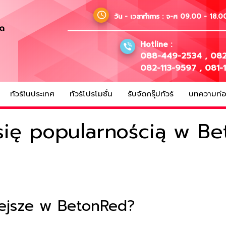
วัน - เวลาทำการ :
จ-ศ 09.00 - 18.00
ัด
Hotline :
088-449-2534
,
082
082-113-9597
,
081-
ทัวร์ในประเทศ
ทัวร์โปรโมชั่น
รับจัดกรุ๊ปทัวร์
บทความท่อง
 się popularnością w B
iejsze w BetonRed?