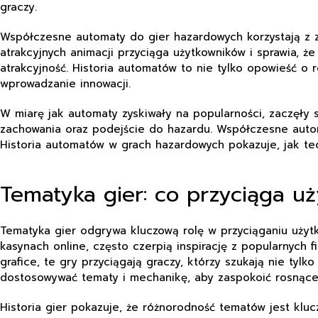
graczy.
Współczesne automaty do gier hazardowych korzystają z 
atrakcyjnych animacji przyciąga użytkowników i sprawia, 
atrakcyjność. Historia automatów to nie tylko opowieść o 
wprowadzanie innowacji.
W miarę jak automaty zyskiwały na popularności, zaczęły s
zachowania oraz podejście do hazardu. Współczesne autom
Historia automatów w grach hazardowych pokazuje, jak tec
Tematyka gier: co przyciąga u
Tematyka gier odgrywa kluczową rolę w przyciąganiu użytk
kasynach online, często czerpią inspirację z popularnych 
grafice, te gry przyciągają graczy, którzy szukają nie tyl
dostosowywać tematy i mechanikę, aby zaspokoić rosnące
Historia gier pokazuje, że różnorodność tematów jest kluc