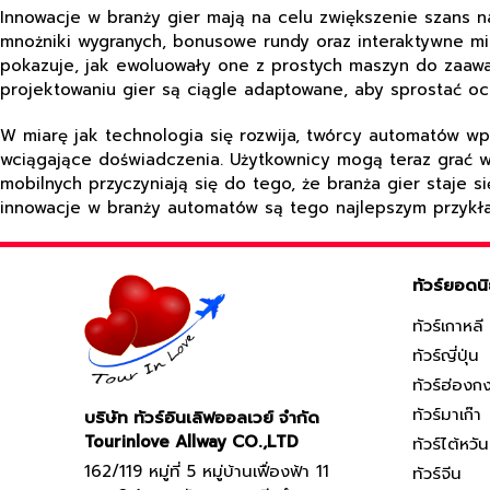
Innowacje w branży gier mają na celu zwiększenie szans n
mnożniki wygranych, bonusowe rundy oraz interaktywne mini
pokazuje, jak ewoluowały one z prostych maszyn do zaawan
projektowaniu gier są ciągle adaptowane, aby sprostać o
W miarę jak technologia się rozwija, twórcy automatów wpr
wciągające doświadczenia. Użytkownicy mogą teraz grać w 
mobilnych przyczyniają się do tego, że branża gier staje 
innowacje w branży automatów są tego najlepszym przykł
ทัวร์ยอดน
ทัวร์เกาหลี
ทัวร์ญี่ปุ่น
ทัวร์ฮ่องก
ทัวร์มาเก๊า
บริษัท ทัวร์อินเลิฟออลเวย์ จำกัด
Tourinlove Allway CO.,LTD
ทัวร์ไต้หวัน
162/119 หมู่ที่ 5 หมู่บ้านเฟื่องฟ้า 11
ทัวร์จีน