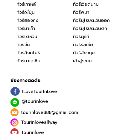
ทัวร์เกาหลี
ทัวร์เวียดนาม
ทัวร์ญี่ปุ่น
ทัวร์พม่า
ทัวร์ฮ่องกง
ทัวร์ยุโรปตะวันออก
ทัวร์มาเก๊า
ทัวร์ยุโรปตะวันตก
ทัวร์ไต้หวัน
ทัวร์ตุรกี
ทัวร์จีน
ทัวร์รัสเซีย
ทัวร์สิงคโปร์
ทัวร์อังกฤษ
ทัวร์มาเลเซีย
เข้าสู่ระบบ
ช่องทางติดต่อ
ILoveTourInLove
@tourinlove
tourinlove888@gmail.com
Tourinloveallway
Tourinlove