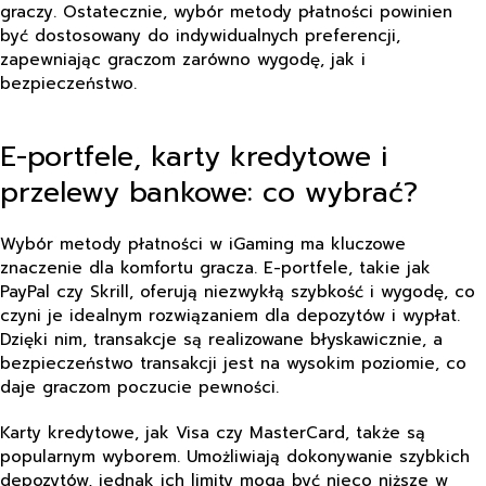
graczy. Ostatecznie, wybór metody płatności powinien
być dostosowany do indywidualnych preferencji,
zapewniając graczom zarówno wygodę, jak i
bezpieczeństwo.
E-portfele, karty kredytowe i
przelewy bankowe: co wybrać?
Wybór metody płatności w iGaming ma kluczowe
znaczenie dla komfortu gracza. E-portfele, takie jak
PayPal czy Skrill, oferują niezwykłą szybkość i wygodę, co
czyni je idealnym rozwiązaniem dla depozytów i wypłat.
Dzięki nim, transakcje są realizowane błyskawicznie, a
bezpieczeństwo transakcji jest na wysokim poziomie, co
daje graczom poczucie pewności.
Karty kredytowe, jak Visa czy MasterCard, także są
popularnym wyborem. Umożliwiają dokonywanie szybkich
depozytów, jednak ich limity mogą być nieco niższe w