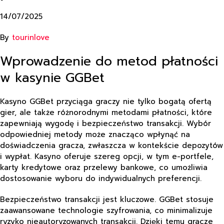
14/07/2025
By
tourinlove
Wprowadzenie do metod płatności
w kasynie GGBet
Kasyno GGBet przyciąga graczy nie tylko bogatą ofertą
gier, ale także różnorodnymi metodami płatności, które
zapewniają wygodę i bezpieczeństwo transakcji. Wybór
odpowiedniej metody może znacząco wpłynąć na
doświadczenia gracza, zwłaszcza w kontekście depozytów
i wypłat. Kasyno oferuje szereg opcji, w tym e-portfele,
karty kredytowe oraz przelewy bankowe, co umożliwia
dostosowanie wyboru do indywidualnych preferencji.
Bezpieczeństwo transakcji jest kluczowe. GGBet stosuje
zaawansowane technologie szyfrowania, co minimalizuje
ryzyko nieautoryzowanych transakcji. Dzięki temu gracze