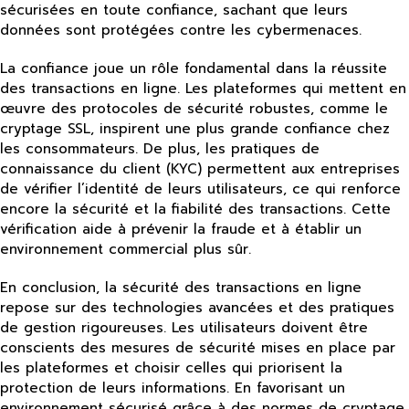
sécurisées en toute confiance, sachant que leurs
données sont protégées contre les cybermenaces.
La confiance joue un rôle fondamental dans la réussite
des transactions en ligne. Les plateformes qui mettent en
œuvre des protocoles de sécurité robustes, comme le
cryptage SSL, inspirent une plus grande confiance chez
les consommateurs. De plus, les pratiques de
connaissance du client (KYC) permettent aux entreprises
de vérifier l’identité de leurs utilisateurs, ce qui renforce
encore la sécurité et la fiabilité des transactions. Cette
vérification aide à prévenir la fraude et à établir un
environnement commercial plus sûr.
En conclusion, la sécurité des transactions en ligne
repose sur des technologies avancées et des pratiques
de gestion rigoureuses. Les utilisateurs doivent être
conscients des mesures de sécurité mises en place par
les plateformes et choisir celles qui priorisent la
protection de leurs informations. En favorisant un
environnement sécurisé grâce à des normes de cryptage