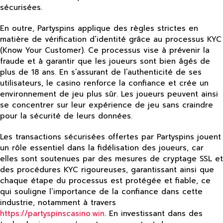
sécurisées.
En outre, Partyspins applique des règles strictes en
matière de vérification d’identité grâce au processus KYC
(Know Your Customer). Ce processus vise à prévenir la
fraude et à garantir que les joueurs sont bien âgés de
plus de 18 ans. En s’assurant de l’authenticité de ses
utilisateurs, le casino renforce la confiance et crée un
environnement de jeu plus sûr. Les joueurs peuvent ainsi
se concentrer sur leur expérience de jeu sans craindre
pour la sécurité de leurs données.
Les transactions sécurisées offertes par Partyspins jouent
un rôle essentiel dans la fidélisation des joueurs, car
elles sont soutenues par des mesures de cryptage SSL et
des procédures KYC rigoureuses, garantissant ainsi que
chaque étape du processus est protégée et fiable, ce
qui souligne l’importance de la confiance dans cette
industrie, notamment à travers
https://partyspinscasino.win
. En investissant dans des