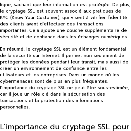
ligne, sachant que leur information est protégée. De plus,
le cryptage SSL est souvent associé aux pratiques de
KYC (Know Your Customer), qui visent à vérifier l’identité
des clients avant d’effectuer des transactions
importantes. Cela ajoute une couche supplémentaire de
sécurité et de confiance dans les échanges numériques.
En résumé, le cryptage SSL est un élément fondamental
de la sécurité sur Internet. Il permet non seulement de
protéger les données pendant leur transit, mais aussi de
créer un environnement de confiance entre les
utilisateurs et les entreprises. Dans un monde où les
cybermenaces sont de plus en plus fréquentes,
l’importance du cryptage SSL ne peut être sous-estimée,
car il joue un rôle clé dans la sécurisation des
transactions et la protection des informations
personnelles.
L’importance du cryptage SSL pour