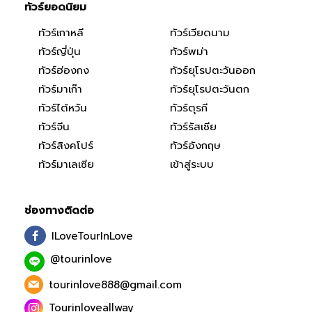
ทัวร์ยอดนิยม
ทัวร์เกาหลี
ทัวร์เวียดนาม
ทัวร์ญี่ปุ่น
ทัวร์พม่า
ทัวร์ฮ่องกง
ทัวร์ยุโรปตะวันออก
ทัวร์มาเก๊า
ทัวร์ยุโรปตะวันตก
ทัวร์ไต้หวัน
ทัวร์ตุรกี
ทัวร์จีน
ทัวร์รัสเซีย
ทัวร์สิงคโปร์
ทัวร์อังกฤษ
ทัวร์มาเลเซีย
เข้าสู่ระบบ
ช่องทางติดต่อ
ILoveTourInLove
@tourinlove
tourinlove888@gmail.com
Tourinloveallway