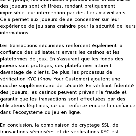
des joueurs sont chiffrées, rendant pratiquement
impossible leur interception par des tiers malveillants.
Cela permet aux joueurs de se concentrer sur leur
expérience de jeu sans craindre pour la sécurité de leurs
informations.
Les transactions sécurisées renforcent également la
confiance des utilisateurs envers les casinos et les
plateformes de jeux. En s’assurant que les fonds des
joueurs sont protégés, ces plateformes attirent
davantage de clients. De plus, les processus de
vérification KYC (Know Your Customer) ajoutent une
couche supplémentaire de sécurité. En vérifiant l’identité
des joueurs, les casinos peuvent prévenir la fraude et
garantir que les transactions sont effectuées par des
utilisateurs légitimes, ce qui renforce encore la confiance
dans l’écosystème du jeu en ligne.
En conclusion, la combinaison de cryptage SSL, de
transactions sécurisées et de vérifications KYC est