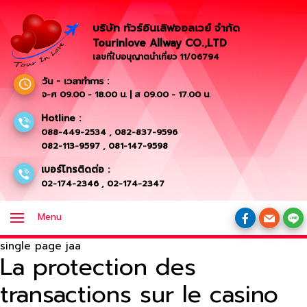
บริษัท ทัวร์อินเลิฟออลเวย์ จำกัด
Tourinlove Allway CO.,LTD
เลขที่ใบอนุญาตนำเที่ยว 11/06794
วัน - เวลาทำการ :
จ-ศ 09.00 - 18.00 น. | ส 09.00 - 17.00 น.
Hotline :
088-449-2534
,
082-837-9596
082-113-9597
,
081-147-9598
เบอร์โทรติดต่อ :
02-174-2346
,
02-174-2347
Menu
single page jaa
La protection des
transactions sur le casino