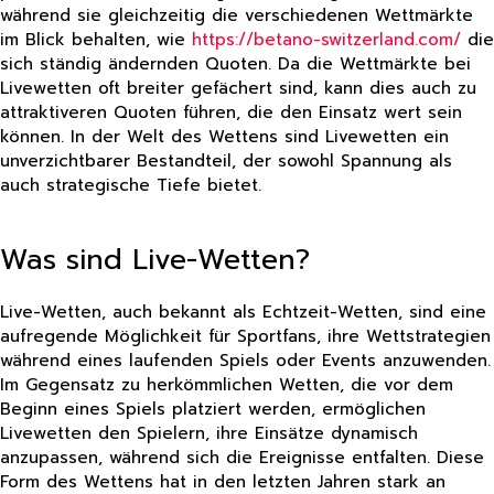
während sie gleichzeitig die verschiedenen Wettmärkte
im Blick behalten, wie
https://betano-switzerland.com/
die
sich ständig ändernden Quoten. Da die Wettmärkte bei
Livewetten oft breiter gefächert sind, kann dies auch zu
attraktiveren Quoten führen, die den Einsatz wert sein
können. In der Welt des Wettens sind Livewetten ein
unverzichtbarer Bestandteil, der sowohl Spannung als
auch strategische Tiefe bietet.
Was sind Live-Wetten?
Live-Wetten, auch bekannt als Echtzeit-Wetten, sind eine
aufregende Möglichkeit für Sportfans, ihre Wettstrategien
während eines laufenden Spiels oder Events anzuwenden.
Im Gegensatz zu herkömmlichen Wetten, die vor dem
Beginn eines Spiels platziert werden, ermöglichen
Livewetten den Spielern, ihre Einsätze dynamisch
anzupassen, während sich die Ereignisse entfalten. Diese
Form des Wettens hat in den letzten Jahren stark an