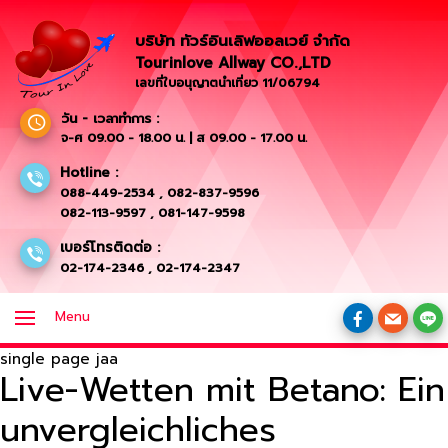
บริษัท ทัวร์อินเลิฟออลเวย์ จำกัด
Tourinlove Allway CO.,LTD
เลขที่ใบอนุญาตนำเที่ยว 11/06794
วัน - เวลาทำการ :
จ-ศ 09.00 - 18.00 น. | ส 09.00 - 17.00 น.
Hotline :
088-449-2534
,
082-837-9596
082-113-9597
,
081-147-9598
เบอร์โทรติดต่อ :
02-174-2346
,
02-174-2347
Menu
single page jaa
Live-Wetten mit Betano: Ein
unvergleichliches