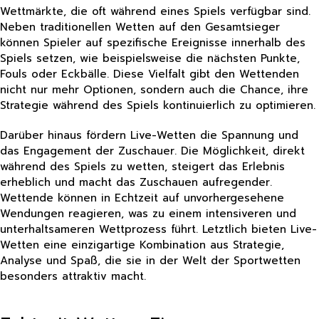
Wettmärkte, die oft während eines Spiels verfügbar sind.
Neben traditionellen Wetten auf den Gesamtsieger
können Spieler auf spezifische Ereignisse innerhalb des
Spiels setzen, wie beispielsweise die nächsten Punkte,
Fouls oder Eckbälle. Diese Vielfalt gibt den Wettenden
nicht nur mehr Optionen, sondern auch die Chance, ihre
Strategie während des Spiels kontinuierlich zu optimieren.
Darüber hinaus fördern Live-Wetten die Spannung und
das Engagement der Zuschauer. Die Möglichkeit, direkt
während des Spiels zu wetten, steigert das Erlebnis
erheblich und macht das Zuschauen aufregender.
Wettende können in Echtzeit auf unvorhergesehene
Wendungen reagieren, was zu einem intensiveren und
unterhaltsameren Wettprozess führt. Letztlich bieten Live-
Wetten eine einzigartige Kombination aus Strategie,
Analyse und Spaß, die sie in der Welt der Sportwetten
besonders attraktiv macht.