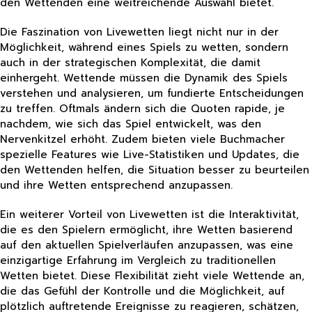
den Wettenden eine weitreichende Auswahl bietet.
Die Faszination von Livewetten liegt nicht nur in der
Möglichkeit, während eines Spiels zu wetten, sondern
auch in der strategischen Komplexität, die damit
einhergeht. Wettende müssen die Dynamik des Spiels
verstehen und analysieren, um fundierte Entscheidungen
zu treffen. Oftmals ändern sich die Quoten rapide, je
nachdem, wie sich das Spiel entwickelt, was den
Nervenkitzel erhöht. Zudem bieten viele Buchmacher
spezielle Features wie Live-Statistiken und Updates, die
den Wettenden helfen, die Situation besser zu beurteilen
und ihre Wetten entsprechend anzupassen.
Ein weiterer Vorteil von Livewetten ist die Interaktivität,
die es den Spielern ermöglicht, ihre Wetten basierend
auf den aktuellen Spielverläufen anzupassen, was eine
einzigartige Erfahrung im Vergleich zu traditionellen
Wetten bietet. Diese Flexibilität zieht viele Wettende an,
die das Gefühl der Kontrolle und die Möglichkeit, auf
plötzlich auftretende Ereignisse zu reagieren, schätzen,