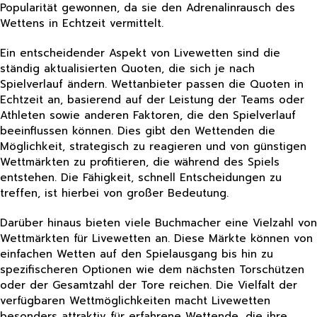
Popularität gewonnen, da sie den Adrenalinrausch des
Wettens in Echtzeit vermittelt.
Ein entscheidender Aspekt von Livewetten sind die
ständig aktualisierten Quoten, die sich je nach
Spielverlauf ändern. Wettanbieter passen die Quoten in
Echtzeit an, basierend auf der Leistung der Teams oder
Athleten sowie anderen Faktoren, die den Spielverlauf
beeinflussen können. Dies gibt den Wettenden die
Möglichkeit, strategisch zu reagieren und von günstigen
Wettmärkten zu profitieren, die während des Spiels
entstehen. Die Fähigkeit, schnell Entscheidungen zu
treffen, ist hierbei von großer Bedeutung.
Darüber hinaus bieten viele Buchmacher eine Vielzahl von
Wettmärkten für Livewetten an. Diese Märkte können von
einfachen Wetten auf den Spielausgang bis hin zu
spezifischeren Optionen wie dem nächsten Torschützen
oder der Gesamtzahl der Tore reichen. Die Vielfalt der
verfügbaren Wettmöglichkeiten macht Livewetten
besonders attraktiv für erfahrene Wettende, die ihre