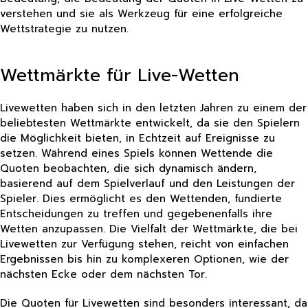
verstehen und sie als Werkzeug für eine erfolgreiche
Wettstrategie zu nutzen.
Wettmärkte für Live-Wetten
Livewetten haben sich in den letzten Jahren zu einem der
beliebtesten Wettmärkte entwickelt, da sie den Spielern
die Möglichkeit bieten, in Echtzeit auf Ereignisse zu
setzen. Während eines Spiels können Wettende die
Quoten beobachten, die sich dynamisch ändern,
basierend auf dem Spielverlauf und den Leistungen der
Spieler. Dies ermöglicht es den Wettenden, fundierte
Entscheidungen zu treffen und gegebenenfalls ihre
Wetten anzupassen. Die Vielfalt der Wettmärkte, die bei
Livewetten zur Verfügung stehen, reicht von einfachen
Ergebnissen bis hin zu komplexeren Optionen, wie der
nächsten Ecke oder dem nächsten Tor.
Die Quoten für Livewetten sind besonders interessant, da