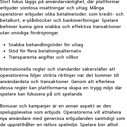
Stort fokus läggs på användarvänlighet, där plattformar
erbjuder sömlösa insättningar och uttag. Många
operatörer erbjuder olika betalmetoder, som kredit- och
betalkort, e-plånböcker och banköverföringar. Spelare
behöver kunna göra snabba och effektiva transaktioner
utan onödiga fördröjningar.
Snabba behandlingstider för uttag
Stöd för flera betalningsalternativ
Transparenta avgifter och villkor
Internationella regler och standarder säkerställer att
operatörerna följer strikta riktlinjer när det kommer till
användardata och transaktioner. Genom att efterleva
dessa regler kan plattformarna skapa en trygg miljö där
spelare kan fokusera på sitt spelande.
Bonusar och kampanjer är en annan aspekt av den
spelupplevelse som erbjuds. Operatörerna vill attrahera
nya användare med generösa erbjudanden samtidigt som
de upprätthåller en rättvis spelmiljö. Spelare bör alltid