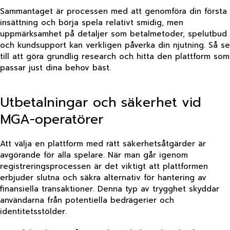
Sammantaget är processen med att genomföra din första
insättning och börja spela relativt smidig, men
uppmärksamhet på detaljer som betalmetoder, spelutbud
och kundsupport kan verkligen påverka din njutning. Så se
till att göra grundlig research och hitta den plattform som
passar just dina behov bäst.
Utbetalningar och säkerhet vid
MGA-operatörer
Att välja en plattform med rätt säkerhetsåtgärder är
avgörande för alla spelare. När man går igenom
registreringsprocessen är det viktigt att plattformen
erbjuder slutna och säkra alternativ för hantering av
finansiella transaktioner. Denna typ av trygghet skyddar
användarna från potentiella bedrägerier och
identitetsstölder.