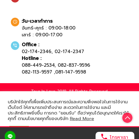
วัน-เวลาทำการ
จันทร์-ศุกร์ : 09:00-18:00
เสาร์ : 09:00-17:00
Office :
02-174-2346
,
02-174-2347
Hotline :
088-449-2534
,
082-837-9596
082-113-9597
,
081-147-9598
Tour In Love 2019. All Rights Reserved.
บริษัทใช้คุกกี้เพื่อเพิ่มประสบการณ์และความพึงพอใจในการใช้งาน
เว็บไซต์ ให้สามารถเข้าถึงง่าย สะดวกในการใช้งาน และมี
ประสิทธิภาพยิ่งขึ้น การกด “ยอมรับ” ถือว่าคุณได้อนุญาตให้เราใช้
Powered by
คุกกี้ ตามนโยบายคุกกี้ของบริษัท
Read More
ยอมรับ
โทรหาเรา