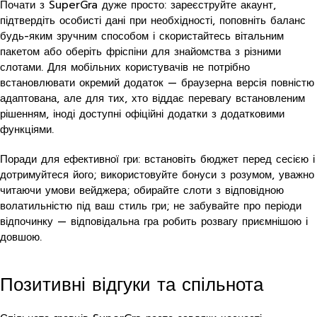
Почати з SuperGra дуже просто: зареєструйте акаунт,
підтвердіть особисті дані при необхідності, поповніть баланс
будь-яким зручним способом і скористайтесь вітальним
пакетом або оберіть фріспіни для знайомства з різними
слотами. Для мобільних користувачів не потрібно
встановлювати окремий додаток — браузерна версія повністю
адаптована, але для тих, хто віддає перевагу встановленим
рішенням, іноді доступні офіційні додатки з додатковими
функціями.
Поради для ефективної гри: встановіть бюджет перед сесією і
дотримуйтеся його; використовуйте бонуси з розумом, уважно
читаючи умови вейджера; обирайте слоти з відповідною
волатильністю під ваш стиль гри; не забувайте про періоди
відпочинку — відповідальна гра робить розвагу приємнішою і
довшою.
Позитивні відгуки та спільнота