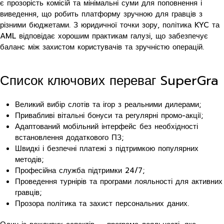
є прозорість комісій та мінімальні суми для поповнення і
виведення, що робить платформу зручною для гравців з
різними бюджетами. З юридичної точки зору, політика KYC та
AML відповідає хорошим практикам галузі, що забезпечує
баланс між захистом користувачів та зручністю операцій.
Список ключових переваг SuperGra
Великий вибір слотів та ігор з реальними дилерами;
Привабливі вітальні бонуси та регулярні промо-акції;
Адаптований мобільний інтерфейс без необхідності
встановлення додаткового ПЗ;
Швидкі і безпечні платежі з підтримкою популярних
методів;
Професійна служба підтримки 24/7;
Проведення турнірів та програми лояльності для активних
гравців;
Прозора політика та захист персональних даних.