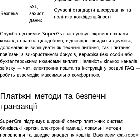
SSL,
Сучасні стандарти шифрування та
Безпека
захист
політика конфіденційності
даних
Служба підтримки SuperGra заслуговує окремої похвали:
команда працює цілодобово, відповідає швидко й дружньо,
допомагаючи вирішувати як технічні питання, так і питання
пов’язані з використанням бонусів, верифікацією особи або
бухгалтерськими нюансами виплат. Наявність кількох каналів
зв’язку — чат, електронна пошта та інструкції у розділі FAQ —
робить взаємодію максимально комфортною.
Платіжні методи та безпечні
транзакції
SuperGra підтримує широкий спектр платіжних систем:
банківські картки, електронні гаманці, локальні методи
поповнення та швидке виведення коштів. Важливим фактором