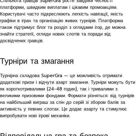
Спільнота гравців SuperGra росте завдяки чесності
платформи, швидким виплатам і цікавим промоакціям.
Користувачі часто підкреслюють легкість навігації, якість
графіки в іграх та організацію живих турнірів. Платформа
також підтримує блог та розділ з оглядами ігор, де можна
знайти стратегії, огляди нових слотів та поради від
досвідчених гравців.
Турніри та змагання
Турнірна складова SuperGra — це можливість отримати
додаткові призи і відчути азарт змагання. Турніри можуть бути
як короткотривалими (24-48 годин), так і тривалими з
великими призовими фондами. Формати різняться: від турнірів
на найбільший виграш за спін до серій зі збором балів за
активність у певних слотах. Це додає азарту та стимулює
випробувати нові ігрові механіки.