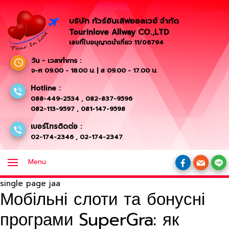
บริษัท ทัวร์อินเลิฟออลเวย์ จำกัด
Tourinlove Allway CO.,LTD
เลขที่ใบอนุญาตนำเที่ยว 11/06794
วัน - เวลาทำการ :
จ-ศ 09.00 - 18.00 น. | ส 09.00 - 17.00 น.
Hotline :
088-449-2534
,
082-837-9596
082-113-9597
,
081-147-9598
เบอร์โทรติดต่อ :
02-174-2346
,
02-174-2347
Menu
single page jaa
Мобільні слоти та бонусні
програми SuperGra: як