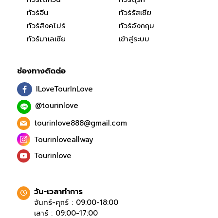
ทัวร์จีน
ทัวร์รัสเซีย
ทัวร์สิงคโปร์
ทัวร์อังกฤษ
ทัวร์มาเลเซีย
เข้าสู่ระบบ
ช่องทางติดต่อ
ILoveTourInLove
@tourinlove
tourinlove888@gmail.com
Tourinloveallway
Tourinlove
วัน-เวลาทำการ
จันทร์-ศุกร์ : 09:00-18:00
เสาร์ : 09:00-17:00