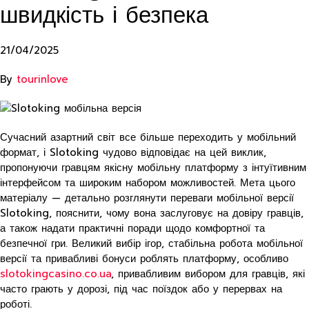
швидкість і безпека
21/04/2025
By
tourinlove
Сучасний азартний світ все більше переходить у мобільний
формат, і Slotoking чудово відповідає на цей виклик,
пропонуючи гравцям якісну мобільну платформу з інтуїтивним
інтерфейсом та широким набором можливостей. Мета цього
матеріалу — детально розглянути переваги мобільної версії
Slotoking, пояснити, чому вона заслуговує на довіру гравців,
а також надати практичні поради щодо комфортної та
безпечної гри. Великий вибір ігор, стабільна робота мобільної
версії та привабливі бонуси роблять платформу, особливо
slotokingcasino.co.ua
, привабливим вибором для гравців, які
часто грають у дорозі, під час поїздок або у перервах на
роботі.