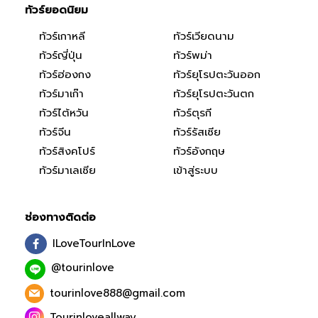
ทัวร์ยอดนิยม
ทัวร์เกาหลี
ทัวร์เวียดนาม
ทัวร์ญี่ปุ่น
ทัวร์พม่า
ทัวร์ฮ่องกง
ทัวร์ยุโรปตะวันออก
ทัวร์มาเก๊า
ทัวร์ยุโรปตะวันตก
ทัวร์ไต้หวัน
ทัวร์ตุรกี
ทัวร์จีน
ทัวร์รัสเซีย
ทัวร์สิงคโปร์
ทัวร์อังกฤษ
ทัวร์มาเลเซีย
เข้าสู่ระบบ
ช่องทางติดต่อ
ILoveTourInLove
@tourinlove
tourinlove888@gmail.com
Tourinloveallway