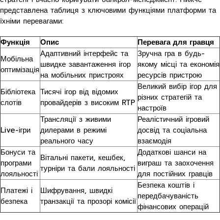
представлена таблиця з ключовими функціями платформи та
їхніми перевагами:
Функція
Опис
Перевага для гравця
Адаптивний інтерфейс та
Зручна гра в будь-
Мобільна
швидке завантаження ігор
якому місці та економія
оптимізація
на мобільних пристроях
ресурсів пристрою
Великий вибір ігор для
Бібліотека
Тисячі ігор від відомих
різних стратегій та
слотів
провайдерів з високим RTP
настроїв
Трансляції з живими
Реалістичний ігровий
Live-ігри
дилерами в режимі
досвід та соціальна
реального часу
взаємодія
Бонуси та
Додаткові шанси на
Вітальні пакети, кешбек,
програми
виграш та заохочення
турніри та бали лояльності
лояльності
для постійних гравців
Безпека коштів і
Платежі і
Шифрування, швидкі
передбачуваність
безпека
транзакції та прозорі комісії
фінансових операцій