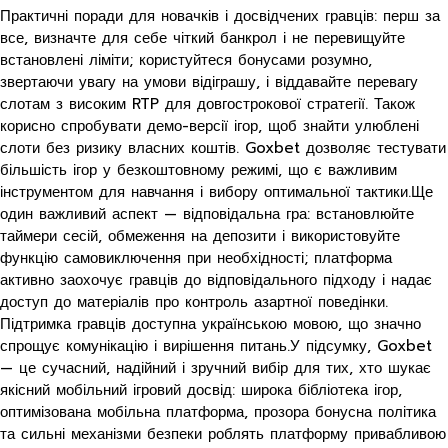
Практичні поради для новачків і досвідчених гравців: перш за
все, визначте для себе чіткий банкрол і не перевищуйте
встановлені ліміти; користуйтеся бонусами розумно,
звертаючи увагу на умови відіграшу, і віддавайте перевагу
слотам з високим RTP для довгострокової стратегії. Також
корисно спробувати демо-версії ігор, щоб знайти улюблені
слоти без ризику власних коштів. Goxbet дозволяє тестувати
більшість ігор у безкоштовному режимі, що є важливим
інструментом для навчання і вибору оптимальної тактики.Ще
один важливий аспект — відповідальна гра: встановлюйте
таймери сесій, обмеження на депозити і використовуйте
функцію самовиключення при необхідності; платформа
активно заохочує гравців до відповідального підходу і надає
доступ до матеріалів про контроль азартної поведінки.
Підтримка гравців доступна українською мовою, що значно
спрощує комунікацію і вирішення питань.У підсумку, Goxbet
— це сучасний, надійний і зручний вибір для тих, хто шукає
якісний мобільний ігровий досвід: широка бібліотека ігор,
оптимізована мобільна платформа, прозора бонусна політика
та сильні механізми безпеки роблять платформу привабливою