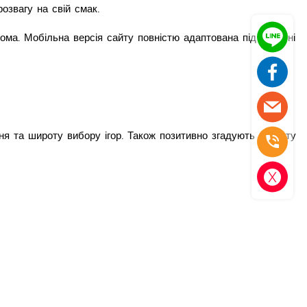
озвагу на свій смак.
вдома. Мобільна версія сайту повністю адаптована під сучасні
ня та широту вибору ігор. Також позитивно згадують частоту