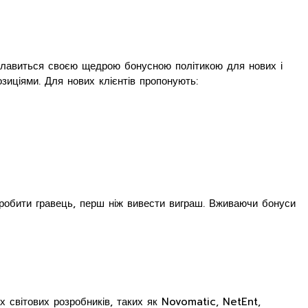
 славиться своєю щедрою бонусною політикою для нових і
зиціями. Для нових клієнтів пропонують:
є зробити гравець, перш ніж вивести виграш. Вживаючи бонуси
х світових розробників, таких як Novomatic, NetEnt,