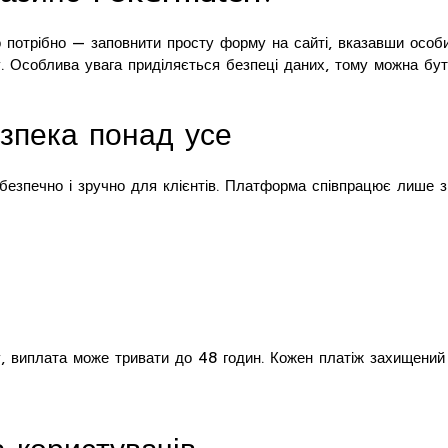
 потрібно — заповнити просту форму на сайті, вказавши особи
 Особлива увага приділяється безпеці даних, тому можна бути
езпека понад усе
 безпечно і зручно для клієнтів. Платформа співпрацює лише 
у, виплата може тривати до 48 годин. Кожен платіж захищени