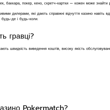
к, баккара, покер, кено, скретч-картки — кожен може знайти р
із живими дилерами, які дають справжні відчуття казино навіть 
будь-де і будь-коли.
ть гравці?
чають швидкість виведення коштів, високу якість обслуговуван
казино Pokermatch?