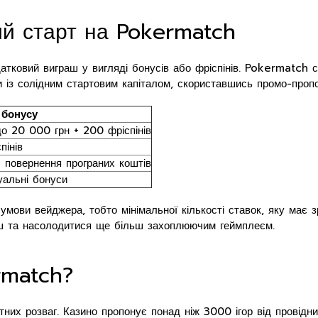
ий старт на Pokermatch
атковий виграш у вигляді бонусів або фріспінів. Pokermatch
и із солідним стартовим капіталом, скориставшись промо-пропо
 бонусу
о 20 000 грн + 200 фріспінів
пінів
 повернення програних коштів
уальні бонуси
лі умови вейджера, тобто мінімальної кількості ставок, яку ма
раш та насолодитися ще більш захоплюючим геймплеєм.
rmatch?
их розваг. Казино пропонує понад ніж 3000 ігор від провідни