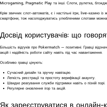
Microgaming, Pragmatic Play та інші. Слоти, рулетка, блэкдже
Крім звичних слот-автоматів, є і настільні ігри, live-казино 
смартфони, тож насолоджуватись улюбленими слотами можна 
Досвід користувачів: що говоря
Більшість відгуків про Pokermatch — позитивні. Гравці відзна
акцій і надійність роботи сайту навіть під час навантаження.
Особливо гравці цінують:
Сучасний дизайн та зручну навігацію.
Легкість реєстрації та простоту верифікації акаунту.
Швидке реагування служби підтримки навіть о пізній порі.
Регулярне оновлення ігор та акцій.
Як зареєструватися в онлайн-