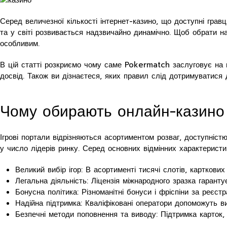
Серед величезної кількості інтернет-казино, що доступні грав
та у світі розвивається надзвичайно динамічно. Щоб обрати на
особливим.
В цій статті розкриємо чому саме Pokermatch заслуговує на ваш
досвід. Також ви дізнаєтеся, яких правил слід дотримуватися д
Чому обирають онлайн-казино
Ігрові портали відрізняються асортиментом розваг, доступніс
у число лідерів ринку. Серед основних відмінних характеристи
Великий вибір ігор: В асортименті тисячі слотів, карткових 
Легальна діяльність: Ліцензія міжнародного зразка гаранту
Бонусна політика: Різноманітні бонуси і фріспіни за реєстр
Надійна підтримка: Кваліфіковані оператори допоможуть в
Безпечні методи поповнення та виводу: Підтримка карток,