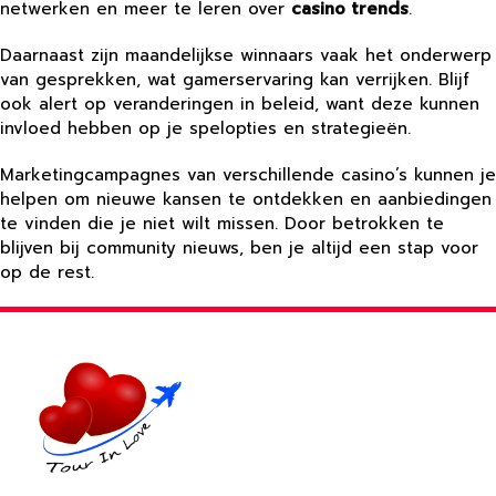
netwerken en meer te leren over
casino trends
.
Daarnaast zijn maandelijkse winnaars vaak het onderwerp
van gesprekken, wat gamerservaring kan verrijken. Blijf
ook alert op veranderingen in beleid, want deze kunnen
invloed hebben op je spelopties en strategieën.
Marketingcampagnes van verschillende casino’s kunnen je
helpen om nieuwe kansen te ontdekken en aanbiedingen
te vinden die je niet wilt missen. Door betrokken te
blijven bij community nieuws, ben je altijd een stap voor
op de rest.