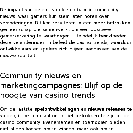
De impact van beleid is ook zichtbaar in community
nieuws, waar gamers hun stem laten horen over
veranderingen. Dit kan resulteren in een meer betrokken
gemeenschap die samenwerkt om een positieve
gamerservaring te waarborgen. Uiteindelijk beïnvloeden
deze veranderingen in beleid de casino trends, waardoor
ontwikkelaars en spelers zich blijven aanpassen aan de
nieuwe realiteit.
Community nieuws en
marketingcampagnes: Blijf op de
hoogte van casino trends
Om de laatste
spelontwikkelingen
en
nieuwe releases
te
volgen, is het cruciaal om actief betrokken te zijn bij de
casino community. Evenementen en toernooien bieden
niet alleen kansen om te winnen, maar ook om te