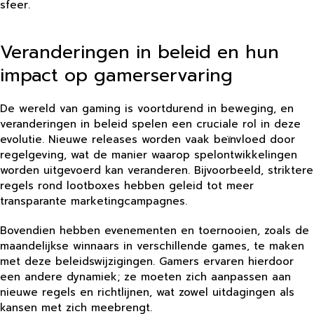
sfeer.
Veranderingen in beleid en hun
impact op gamerservaring
De wereld van gaming is voortdurend in beweging, en
veranderingen in beleid spelen een cruciale rol in deze
evolutie. Nieuwe releases worden vaak beïnvloed door
regelgeving, wat de manier waarop spelontwikkelingen
worden uitgevoerd kan veranderen. Bijvoorbeeld, striktere
regels rond lootboxes hebben geleid tot meer
transparante marketingcampagnes.
Bovendien hebben evenementen en toernooien, zoals de
maandelijkse winnaars in verschillende games, te maken
met deze beleidswijzigingen. Gamers ervaren hierdoor
een andere dynamiek; ze moeten zich aanpassen aan
nieuwe regels en richtlijnen, wat zowel uitdagingen als
kansen met zich meebrengt.