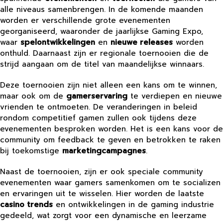
alle niveaus samenbrengen. In de komende maanden
worden er verschillende grote evenementen
georganiseerd, waaronder de jaarlijkse Gaming Expo,
waar
spelontwikkelingen
en
nieuwe releases
worden
onthuld. Daarnaast zijn er regionale toernooien die de
strijd aangaan om de titel van maandelijkse winnaars.
Deze toernooien zijn niet alleen een kans om te winnen,
maar ook om de
gamerservaring
te verdiepen en nieuwe
vrienden te ontmoeten. De veranderingen in beleid
rondom competitief gamen zullen ook tijdens deze
evenementen besproken worden. Het is een kans voor de
community om feedback te geven en betrokken te raken
bij toekomstige
marketingcampagnes
.
Naast de toernooien, zijn er ook speciale community
evenementen waar gamers samenkomen om te socializen
en ervaringen uit te wisselen. Hier worden de laatste
casino trends
en ontwikkelingen in de gaming industrie
gedeeld, wat zorgt voor een dynamische en leerzame