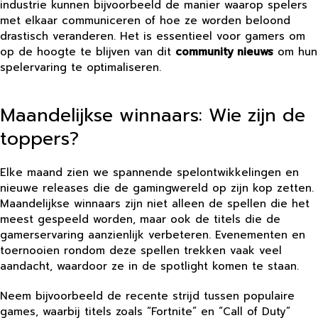
industrie kunnen bijvoorbeeld de manier waarop spelers
met elkaar communiceren of hoe ze worden beloond
drastisch veranderen. Het is essentieel voor gamers om
op de hoogte te blijven van dit
community nieuws
om hun
spelervaring te optimaliseren.
Maandelijkse winnaars: Wie zijn de
toppers?
Elke maand zien we spannende spelontwikkelingen en
nieuwe releases die de gamingwereld op zijn kop zetten.
Maandelijkse winnaars zijn niet alleen de spellen die het
meest gespeeld worden, maar ook de titels die de
gamerservaring aanzienlijk verbeteren. Evenementen en
toernooien rondom deze spellen trekken vaak veel
aandacht, waardoor ze in de spotlight komen te staan.
Neem bijvoorbeeld de recente strijd tussen populaire
games, waarbij titels zoals “Fortnite” en “Call of Duty”