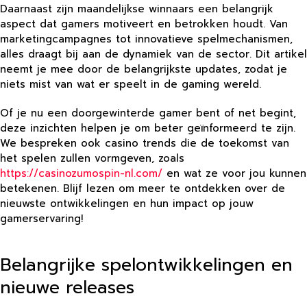
Daarnaast zijn maandelijkse winnaars een belangrijk
aspect dat gamers motiveert en betrokken houdt. Van
marketingcampagnes tot innovatieve spelmechanismen,
alles draagt bij aan de dynamiek van de sector. Dit artikel
neemt je mee door de belangrijkste updates, zodat je
niets mist van wat er speelt in de gaming wereld.
Of je nu een doorgewinterde gamer bent of net begint,
deze inzichten helpen je om beter geïnformeerd te zijn.
We bespreken ook casino trends die de toekomst van
het spelen zullen vormgeven, zoals
https://casinozumospin-nl.com/
en wat ze voor jou kunnen
betekenen. Blijf lezen om meer te ontdekken over de
nieuwste ontwikkelingen en hun impact op jouw
gamerservaring!
Belangrijke spelontwikkelingen en
nieuwe releases