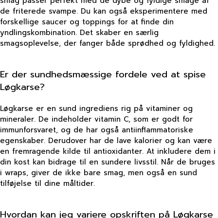
smag passer perfekt med de dybe og fyldige smage af
de friterede svampe. Du kan også eksperimentere med
forskellige saucer og toppings for at finde din
yndlingskombination. Det skaber en særlig
smagsoplevelse, der fanger både sprødhed og fyldighed.
Er der sundhedsmæssige fordele ved at spise
Løgkarse?
Løgkarse er en sund ingrediens rig på vitaminer og
mineraler. De indeholder vitamin C, som er godt for
immunforsvaret, og de har også antiinflammatoriske
egenskaber. Derudover har de lave kalorier og kan være
en fremragende kilde til antioxidanter. At inkludere dem i
din kost kan bidrage til en sundere livsstil. Når de bruges
i wraps, giver de ikke bare smag, men også en sund
tilføjelse til dine måltider.
Hvordan kan jeg variere opskriften på Løgkarse