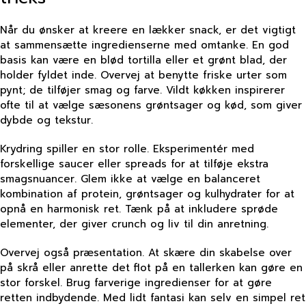
Når du ønsker at kreere en lækker snack, er det vigtigt
at sammensætte ingredienserne med omtanke. En god
basis kan være en blød tortilla eller et grønt blad, der
holder fyldet inde. Overvej at benytte friske urter som
pynt; de tilføjer smag og farve. Vildt køkken inspirerer
ofte til at vælge sæsonens grøntsager og kød, som giver
dybde og tekstur.
Krydring spiller en stor rolle. Eksperimentér med
forskellige saucer eller spreads for at tilføje ekstra
smagsnuancer. Glem ikke at vælge en balanceret
kombination af protein, grøntsager og kulhydrater for at
opnå en harmonisk ret. Tænk på at inkludere sprøde
elementer, der giver crunch og liv til din anretning.
Overvej også præsentation. At skære din skabelse over
på skrå eller anrette det flot på en tallerken kan gøre en
stor forskel. Brug farverige ingredienser for at gøre
retten indbydende. Med lidt fantasi kan selv en simpel ret