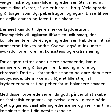
vælge friske og smakfulde ingredienser. Start med at
samle dine råvarer, så de er klare til brug. Vælg sprøde
grøntsager som løg, peberfrugter og agurk. Disse tilføjer
en dejlig crunch og farve til din skabelse.
Dernæst kan du tilføje en række krydderurter.
Eksempelvis vil
løgkarse
tilføre en unik smag, der
komplementerer de øvrige ingredienser. Hak dem fint, så
aromaerne frigives bedre. Overvej også at inkludere
avokado for en cremet konsistens og ekstra næring.
For at gøre retten endnu mere spændende, kan du
marinere dine grøntsager i en blanding af olie og
citronsaft. Dette vil forstærke smagen og gøre dem mere
indbydende. Glem ikke at tilføje et lille strejf af
krydderier som salt og peber for at balancere smagen.
Med disse forberedelser er du godt på vej til at skabe
en fantastisk vegetarisk oplevelse, der vil glæde både
øjet og ganen. Saml alle ingredienserne og vær klar til at
kombinere dem i din næste skabelse.