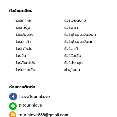
ทัวร์ยอดนิยม
ทัวร์เกาหลี
ทัวร์เวียดนาม
ทัวร์ญี่ปุ่น
ทัวร์พม่า
ทัวร์ฮ่องกง
ทัวร์ยุโรปตะวันออก
ทัวร์มาเก๊า
ทัวร์ยุโรปตะวันตก
ทัวร์ไต้หวัน
ทัวร์ตุรกี
ทัวร์จีน
ทัวร์รัสเซีย
ทัวร์สิงคโปร์
ทัวร์อังกฤษ
ทัวร์มาเลเซีย
เข้าสู่ระบบ
ช่องทางติดต่อ
ILoveTourInLove
@tourinlove
tourinlove888@gmail.com