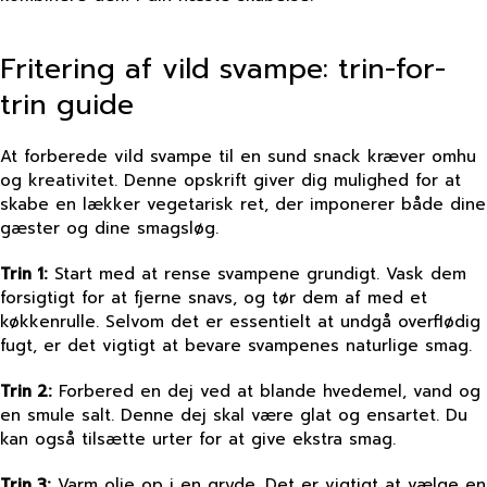
Fritering af vild svampe: trin-for-
trin guide
At forberede vild svampe til en sund snack kræver omhu
og kreativitet. Denne opskrift giver dig mulighed for at
skabe en lækker vegetarisk ret, der imponerer både dine
gæster og dine smagsløg.
Trin 1:
Start med at rense svampene grundigt. Vask dem
forsigtigt for at fjerne snavs, og tør dem af med et
køkkenrulle. Selvom det er essentielt at undgå overflødig
fugt, er det vigtigt at bevare svampenes naturlige smag.
Trin 2:
Forbered en dej ved at blande hvedemel, vand og
en smule salt. Denne dej skal være glat og ensartet. Du
kan også tilsætte urter for at give ekstra smag.
Trin 3:
Varm olie op i en gryde. Det er vigtigt at vælge en