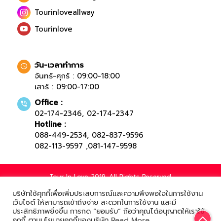
Tourinloveallway
Tourinlove
วัน-เวลาทำการ
จันทร์-ศุกร์ : 09:00-18:00
เสาร์ : 09:00-17:00
Office :
02-174-2346
,
02-174-2347
Hotline :
088-449-2534
,
082-837-9596
082-113-9597
,
081-147-9598
Tour In Love 2019. All Rights Reserved.
บริษัทใช้คุกกี้เพื่อเพิ่มประสบการณ์และความพึงพอใจในการใช้งาน
เว็บไซต์ ให้สามารถเข้าถึงง่าย สะดวกในการใช้งาน และมี
ประสิทธิภาพยิ่งขึ้น การกด “ยอมรับ” ถือว่าคุณได้อนุญาตให้เราใช้
Powered by
คุกกี้ ตามนโยบายคุกกี้ของบริษัท
Read More