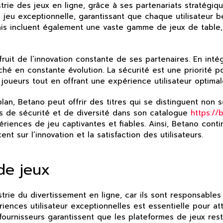
rie des jeux en ligne, grâce à ses partenariats stratégi
e jeu exceptionnelle, garantissant que chaque utilisateur 
is incluent également une vaste gamme de jeux de table, c
e fruit de l’innovation constante de ses partenaires. En i
hé en constante évolution. La sécurité est une priorité p
oueurs tout en offrant une expérience utilisateur optimal
lan, Betano peut offrir des titres qui se distinguent non 
ts de sécurité et de diversité dans son catalogue
https://
périences de jeu captivantes et fiables. Ainsi, Betano con
t sur l’innovation et la satisfaction des utilisateurs.
de jeux
strie du divertissement en ligne, car ils sont responsables 
ences utilisateur exceptionnelles est essentielle pour att
ournisseurs garantissent que les plateformes de jeux rest