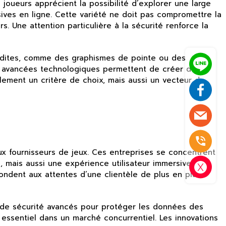
s joueurs apprécient la possibilité d’explorer une large
ives en ligne. Cette variété ne doit pas compromettre la
s. Une attention particulière à la sécurité renforce la
 inédites, comme des graphismes de pointe ou des
Les avancées technologiques permettent de créer des
eulement un critère de choix, mais aussi un vecteur de
ux fournisseurs de jeux. Ces entreprises se concentrent
, mais aussi une expérience utilisateur immersive. Les
ondent aux attentes d’une clientèle de plus en plus
es de sécurité avancés pour protéger les données des
t essentiel dans un marché concurrentiel. Les innovations