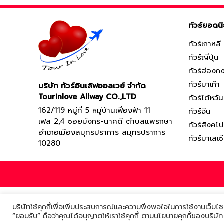
ทัวร์ยอดน
ทัวร์เกาหลี
ทัวร์ญี่ปุ่น
ทัวร์ฮ่องก
ทัวร์มาเก๊า
บริษัท ทัวร์อินเลิฟออลเวย์ จำกัด
Tourinlove Allway CO.,LTD
ทัวร์ไต้หวัน
162/119 หมู่ที่ 5 หมู่บ้านเฟื่องฟ้า 11
ทัวร์จีน
เฟส 2,4 ซอยมังกร-นาคดี ตำบลแพรกษา
ทัวร์สิงคโป
อำเภอเมืองสมุทรปราการ สมุทรปราการ
ทัวร์มาเลเซ
10280
บริษัทใช้คุกกี้เพื่อเพิ่มประสบการณ์และความพึงพอใจในการใช้งานเว็บไซ
“ยอมรับ” ถือว่าคุณได้อนุญาตให้เราใช้คุกกี้ ตามนโยบายคุกกี้ของบริษั