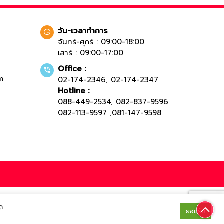
วัน-เวลาทำการ
จันทร์-ศุกร์ : 09:00-18:00
เสาร์ : 09:00-17:00
Office :
m
02-174-2346
,
02-174-2347
Hotline :
088-449-2534
,
082-837-9596
082-113-9597
,
081-147-9598
ด
ยอมรับ