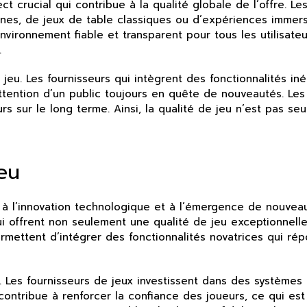
t crucial qui contribue à la qualité globale de l’offre. Le
nes, de jeux de table classiques ou d’expériences immers
vironnement fiable et transparent pour tous les utilisateur
.
e jeu. Les fournisseurs qui intègrent des fonctionnalités
’attention d’un public toujours en quête de nouveautés. 
urs sur le long terme. Ainsi, la qualité de jeu n’est pas s
jeu
e à l’innovation technologique et à l’émergence de nouvea
i offrent non seulement une qualité de jeu exceptionnelle
mettent d’intégrer des fonctionnalités novatrices qui rép
on. Les fournisseurs de jeux investissent dans des systèm
 contribue à renforcer la confiance des joueurs, ce qui es