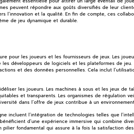
alement essentielle pour attirer un large éventail de joueu
rmes peuvent répondre aux goûts diversifiés de leur clien
 l’innovation et la qualité. En fin de compte, ces collabo
ème de jeu dynamique et durable.
re pour les joueurs et les fournisseurs de jeux. Les joueu
e les développeurs de logiciels et les plateformes de jeu
actions et des données personnelles. Cela inclut l’utilisa
t fidéliser les joueurs. Les machines à sous et les jeux de
équitables et transparents. Les organismes de régulation v
diversité dans l’offre de jeux contribue à un environnement
 incluent l’intégration de technologies telles que l’intellig
s bénéficient d’une expérience immersive qui combine diver
 pilier fondamental qui assure à la fois la satisfaction des