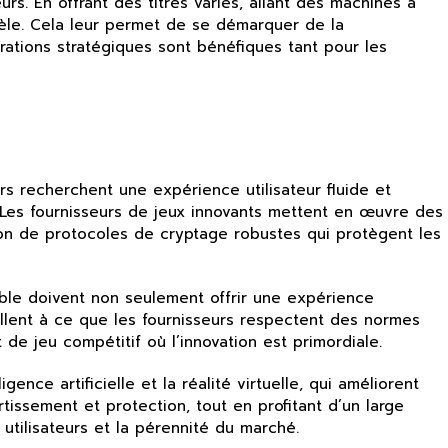
rs. En offrant des titres variés, allant des machines à
tèle. Cela leur permet de se démarquer de la
rations stratégiques sont bénéfiques tant pour les
rs recherchent une expérience utilisateur fluide et
. Les fournisseurs de jeux innovants mettent en œuvre des
tion de protocoles de cryptage robustes qui protègent les
 table doivent non seulement offrir une expérience
eillent à ce que les fournisseurs respectent des normes
 de jeu compétitif où l’innovation est primordiale.
ence artificielle et la réalité virtuelle, qui améliorent
tissement et protection, tout en profitant d’un large
 utilisateurs et la pérennité du marché.