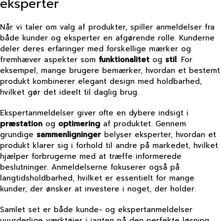
eksperter
Når vi taler om valg af produkter, spiller anmeldelser fra
både kunder og eksperter en afgørende rolle. Kunderne
deler deres erfaringer med forskellige mærker og
fremhæver aspekter som
funktionalitet
og
stil
. For
eksempel, mange brugere bemærker, hvordan et bestemt
produkt kombinerer elegant design med holdbarhed,
hvilket gør det ideelt til daglig brug.
Ekspertanmeldelser giver ofte en dybere indsigt i
præstation
og
optimering
af produktet. Gennem
grundige
sammenligninger
belyser eksperter, hvordan et
produkt klarer sig i forhold til andre på markedet, hvilket
hjælper forbrugerne med at træffe informerede
beslutninger. Anmeldelserne fokuserer også på
langtidsholdbarhed, hvilket er essentielt for mange
kunder, der ønsker at investere i noget, der holder.
Samlet set er både kunde- og ekspertanmeldelser
uvurderlige værktøjer i jagten på den perfekte løsning.