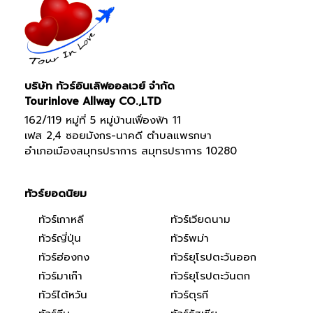
บริษัท ทัวร์อินเลิฟออลเวย์ จำกัด
Tourinlove Allway CO.,LTD
162/119 หมู่ที่ 5 หมู่บ้านเฟื่องฟ้า 11
เฟส 2,4 ซอยมังกร-นาคดี ตำบลแพรกษา
อำเภอเมืองสมุทรปราการ สมุทรปราการ 10280
ทัวร์ยอดนิยม
ทัวร์เกาหลี
ทัวร์เวียดนาม
ทัวร์ญี่ปุ่น
ทัวร์พม่า
ทัวร์ฮ่องกง
ทัวร์ยุโรปตะวันออก
ทัวร์มาเก๊า
ทัวร์ยุโรปตะวันตก
ทัวร์ไต้หวัน
ทัวร์ตุรกี