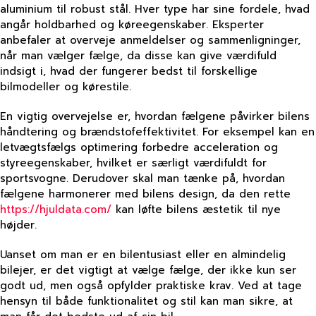
aluminium til robust stål. Hver type har sine fordele, hvad
angår holdbarhed og køreegenskaber. Eksperter
anbefaler at overveje anmeldelser og sammenligninger,
når man vælger fælge, da disse kan give værdifuld
indsigt i, hvad der fungerer bedst til forskellige
bilmodeller og kørestile.
En vigtig overvejelse er, hvordan fælgene påvirker bilens
håndtering og brændstofeffektivitet. For eksempel kan en
letvægtsfælgs optimering forbedre acceleration og
styreegenskaber, hvilket er særligt værdifuldt for
sportsvogne. Derudover skal man tænke på, hvordan
fælgene harmonerer med bilens design, da den rette
https://hjuldata.com/
kan løfte bilens æstetik til nye
højder.
Uanset om man er en bilentusiast eller en almindelig
bilejer, er det vigtigt at vælge fælge, der ikke kun ser
godt ud, men også opfylder praktiske krav. Ved at tage
hensyn til både funktionalitet og stil kan man sikre, at