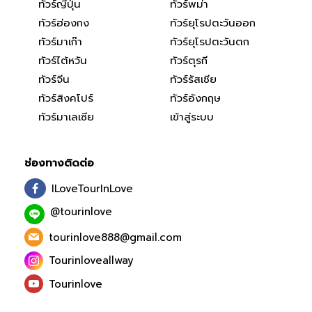
ทัวร์ญี่ปุ่น
ทัวร์พม่า
ทัวร์ฮ่องกง
ทัวร์ยุโรปตะวันออก
ทัวร์มาเก๊า
ทัวร์ยุโรปตะวันตก
ทัวร์ไต้หวัน
ทัวร์ตุรกี
ทัวร์จีน
ทัวร์รัสเซีย
ทัวร์สิงคโปร์
ทัวร์อังกฤษ
ทัวร์มาเลเซีย
เข้าสู่ระบบ
ช่องทางติดต่อ
ILoveTourInLove
@tourinlove
tourinlove888@gmail.com
Tourinloveallway
Tourinlove