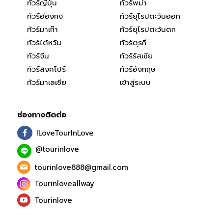
ทัวร์ญี่ปุ่น
ทัวร์พม่า
ทัวร์ฮ่องกง
ทัวร์ยุโรปตะวันออก
ทัวร์มาเก๊า
ทัวร์ยุโรปตะวันตก
ทัวร์ไต้หวัน
ทัวร์ตุรกี
ทัวร์จีน
ทัวร์รัสเซีย
ทัวร์สิงคโปร์
ทัวร์อังกฤษ
ทัวร์มาเลเซีย
เข้าสู่ระบบ
ช่องทางติดต่อ
ILoveTourInLove
@tourinlove
tourinlove888@gmail.com
Tourinloveallway
Tourinlove