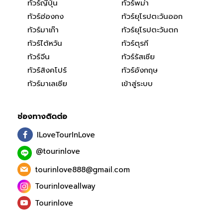
ทัวร์ญี่ปุ่น
ทัวร์พม่า
ทัวร์ฮ่องกง
ทัวร์ยุโรปตะวันออก
ทัวร์มาเก๊า
ทัวร์ยุโรปตะวันตก
ทัวร์ไต้หวัน
ทัวร์ตุรกี
ทัวร์จีน
ทัวร์รัสเซีย
ทัวร์สิงคโปร์
ทัวร์อังกฤษ
ทัวร์มาเลเซีย
เข้าสู่ระบบ
ช่องทางติดต่อ
ILoveTourInLove
@tourinlove
tourinlove888@gmail.com
Tourinloveallway
Tourinlove