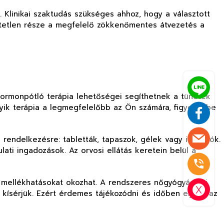
 Klinikai szaktudás szükséges ahhoz, hogy a választott
etetlen része a megfelelő zökkenőmentes átvezetés a
hormonpótló terápia lehetőségei segíthetnek a tünetek
lyik terápia a legmegfelelőbb az Ön számára, figyelembe
endelkezésre: tabletták, tapaszok, gélek vagy injekciók.
ti ingadozások. Az orvosi ellátás keretein belül a
 mellékhatásokat okozhat. A rendszeres nőgyógyászati
kísérjük. Ezért érdemes tájékozódni és időben eljárni az