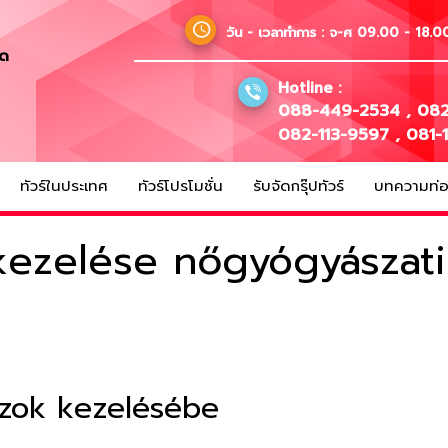
วัน - เวลาทำการ :
จ-ศ 09.00 - 18.00
ัด
Hotline :
088-449-2534
,
082
082-113-9597
,
081-
ทัวร์ในประเทศ
ทัวร์โปรโมชั่น
รับจัดกรุ๊ปทัวร์
บทความท่อง
kezelése nőgyógyászati
szok kezelésébe