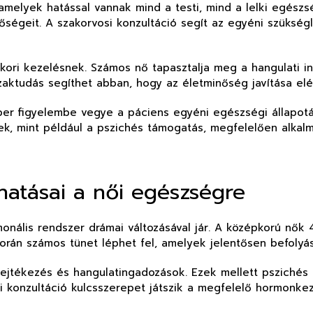
 amelyek hatással vannak mind a testi, mind a lelki egés
ségeit. A szakorvosi konzultáció segít az egyéni szüksé
kori kezelésnek. Számos nő tapasztalja meg a hangulati i
szaktudás segíthet abban, hogy az életminőség javítása el
er figyelembe vegye a páciens egyéni egészségi állapotát
k, mint például a pszichés támogatás, megfelelően alkalm
atásai a női egészségre
nális rendszer drámai változásával jár. A középkorú nők 4
 során számos tünet léphet fel, amelyek jelentősen befoly
erejtékezés és hangulatingadozások. Ezek mellett psziché
i konzultáció kulcsszerepet játszik a megfelelő hormonkez