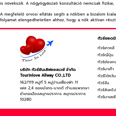
is növekszik. A nőgyógyászati konzultáció nemcsak fizikai, 
A megfelelő orvosi ellátás segíti a nőkben a bizalom kial
folyamat elengedhetetlen ahhoz, hogy a nők aktívan rész
ทัวร์ยอดน
ทัวร์เกาหลี
ทัวร์ญี่ปุ่น
ทัวร์ฮ่องก
ทัวร์มาเก๊า
บริษัท ทัวร์อินเลิฟออลเวย์ จำกัด
Tourinlove Allway CO.,LTD
ทัวร์ไต้หวัน
162/119 หมู่ที่ 5 หมู่บ้านเฟื่องฟ้า 11
ทัวร์จีน
เฟส 2,4 ซอยมังกร-นาคดี ตำบลแพรกษา
ทัวร์สิงคโป
อำเภอเมืองสมุทรปราการ สมุทรปราการ
ทัวร์มาเลเซ
10280