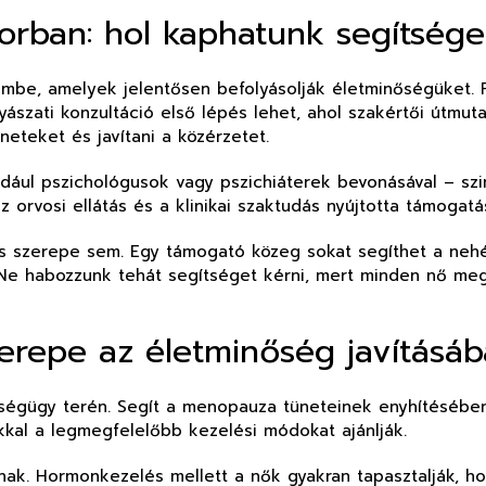
orban: hol kaphatunk segítsége
mbe, amelyek jelentősen befolyásolják életminőségüket. F
ászati konzultáció első lépés lehet, ahol szakértői útmu
eteket és javítani a közérzetet.
dául pszichológusok vagy pszichiáterek bevonásával – szi
rvosi ellátás és a klinikai szaktudás nyújtotta támogatás
ás szerepe sem. Egy támogató közeg sokat segíthet a neh
 Ne habozzunk tehát segítséget kérni, mert minden nő meg
zerepe az életminőség javításá
ségügy terén. Segít a menopauza tüneteinek enyhítésében
kkal a legmegfelelőbb kezelési módokat ajánlják.
nak. Hormonkezelés mellett a nők gyakran tapasztalják, ho