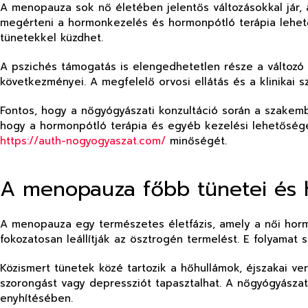
A menopauza sok nő életében jelentős változásokkal jár,
megérteni a hormonkezelés és hormonpótló terápia lehető
tünetekkel küzdhet.
A pszichés támogatás is elengedhetetlen része a változó 
következményei. A megfelelő orvosi ellátás és a klinikai 
Fontos, hogy a nőgyógyászati konzultáció során a szakemb
hogy a hormonpótló terápia és egyéb kezelési lehetősége
https://auth-nogyogyaszat.com/
minőségét.
A menopauza főbb tünetei és h
A menopauza egy természetes életfázis, amely a női hormo
fokozatosan leállítják az ösztrogén termelést. E folyamat
Közismert tünetek közé tartozik a hőhullámok, éjszakai v
szorongást vagy depressziót tapasztalhat. A nőgyógyászat
enyhítésében.