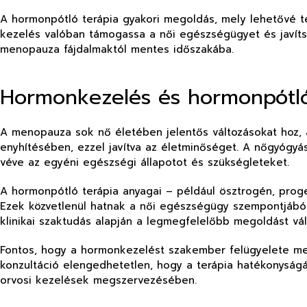
A hormonpótló terápia gyakori megoldás, mely lehetővé te
kezelés valóban támogassa a női egészségügyet és javíts
menopauza fájdalmaktól mentes időszakába.
Hormonkezelés és hormonpótló
A menopauza sok nő életében jelentős változásokat hoz, 
enyhítésében, ezzel javítva az életminőséget. A nőgyógyá
véve az egyéni egészségi állapotot és szükségleteket.
A hormonpótló terápia anyagai – például ösztrogén, proge
Ezek közvetlenül hatnak a női egészségügy szempontjából j
klinikai szaktudás alapján a legmegfelelőbb megoldást vál
Fontos, hogy a hormonkezelést szakember felügyelete mel
konzultáció elengedhetetlen, hogy a terápia hatékonyságá
orvosi kezelések megszervezésében.