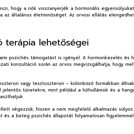
szi, hogy a nők visszanyerjék a hormonális egyensúlyukat.
a az általános életminőséget. Az orvosi ellátás elengedh
 terápia lehetőségei
ami pszichés támogatást is igényel. A hormonkezelés és 
szati konzultáció során az orvos megvizsgálhatja, hogy me
szteron vagy tesztoszteron – különböző formákban állnak r
elentős tünetekre, mint például a hőhullámok és a hangula
aszthatjuk.
lett végezzük, hiszen a nem megfelelő alkalmazás súlyos
t és a beteg pszichés állapotát folyamatosan figyelemmel 