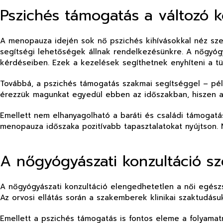
Pszichés támogatás a változó k
A menopauza idején sok nő pszichés kihívásokkal néz sze
segítségi lehetőségek állnak rendelkezésünkre. A nőgyógy
kérdéseiben. Ezek a kezelések segíthetnek enyhíteni a tün
Továbbá, a pszichés támogatás szakmai segítséggel – pél
érezzük magunkat egyedül ebben az időszakban, hiszen az o
Emellett nem elhanyagolható a baráti és családi támogat
menopauza időszaka pozitívabb tapasztalatokat nyújtson.
A nőgyógyászati konzultáció s
A nőgyógyászati konzultáció elengedhetetlen a női egész
Az orvosi ellátás során a szakemberek klinikai szaktudásu
Emellett a pszichés támogatás is fontos eleme a folyamat