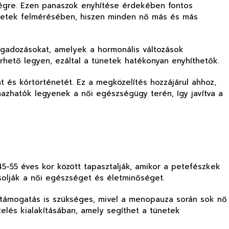
zségre. Ezen panaszok enyhítése érdekében fontos
gletek felmérésében, hiszen minden nő más és más
ngadozásokat, amelyek a hormonális változások
érhető legyen, ezáltal a tünetek hatékonyan enyhíthetők.
 és kórtörténetét. Ez a megközelítés hozzájárul ahhoz,
azhatók legyenek a női egészségügy terén, így javítva a
5-55 éves kor között tapasztalják, amikor a petefészkek
ásolják a női egészséget és életminőséget.
s támogatás is szükséges, mivel a menopauza során sok nő
elés kialakításában, amely segíthet a tünetek