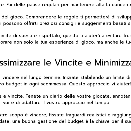
ere. Fai delle pause regolari per mantenere alta la concent
e del gioco. Comprendere le regole ti permetterà di svilupp
possono offrirti preziosi consigli e suggerimenti basati sul
limite di spesa e rispettalo; questo ti aiuterà a evitare f
liorare non solo la tua esperienza di gioco, ma anche le tu
imizzare le Vincite e Minimizza
vincere nel lungo termine. Iniziate stabilendo un limite di
tro budget in ogni scommessa. Questo approccio vi aiuterà 
 e vincite. Tenete un diario delle vostre giocate, annotan
 voi e di adattare il vostro approccio nel tempo.
 vostro scopo è vincere, fissate traguardi realistici e raggi
ordate, una buona gestione del budget è la chiave per il s