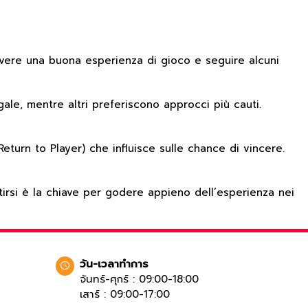
 avere una buona esperienza di gioco e seguire alcuni
gale, mentre altri preferiscono approcci più cauti.
(Return to Player) che influisce sulle chance di vincere.
tirsi è la chiave per godere appieno dell’esperienza nei
วัน-เวลาทำการ
จันทร์-ศุกร์ : 09:00-18:00
เสาร์ : 09:00-17:00