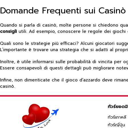
Domande Frequenti sui Casinò e
Quando si parla di casinò, molte persone si chiedono qual
consigli
utili. Ad esempio, conoscere le regole dei giochi e
Quali sono le strategie più efficaci? Alcuni giocatori sug
L’importante è trovare una strategia che si adatti al propri
Inoltre, è utile informarsi sulle probabilità di vincita per
Essere consapevoli di questi dettagli può migliorare note
Infine, non dimenticate che il gioco d’azzardo deve rimane
casinò.
ทัวร์ยอดน
ทัวร์เกาหลี
ทัวร์ญี่ปุ่น