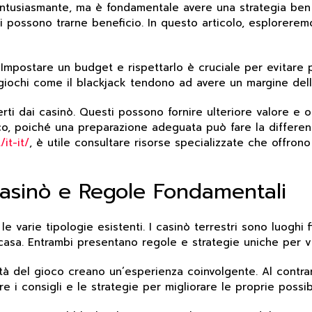
tusiasmante, ma è fondamentale avere una strategia ben de
iti possono trarne beneficio. In questo articolo, esplorere
Impostare un budget e rispettarlo è cruciale per evitare per
o, giochi come il blackjack tendono ad avere un margine del
rti dai casinò. Questi possono fornire ulteriore valore e op
oco, poiché una preparazione adeguata può fare la differenz
/it-it/
, è utile consultare risorse specializzate che offrono 
Casinò e Regole Fondamentali
e varie tipologie esistenti. I casinò terrestri sono luoghi 
casa. Entrambi presentano regole e strategie uniche per v
alità del gioco creano un’esperienza coinvolgente. Al contr
i consigli e le strategie per migliorare le proprie possibil