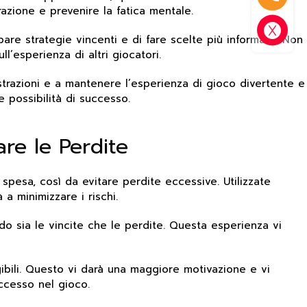
razione e prevenire la fatica mentale.
are strategie vincenti e di fare scelte più informate. Non
l’esperienza di altri giocatori.
rustrazioni e a mantenere l’esperienza di gioco divertente e
e possibilità di successo.
re le Perdite
 spesa, così da evitare perdite eccessive. Utilizzate
a minimizzare i rischi.
do sia le vincite che le perdite. Questa esperienza vi
ungibili. Questo vi darà una maggiore motivazione e vi
uccesso nel gioco.