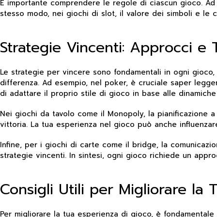
È importante comprendere le regole di ciascun gioco. Ad es
stesso modo, nei giochi di slot, il valore dei simboli e le
Strategie Vincenti: Approcci e 
Le strategie per vincere sono fondamentali in ogni gioco
differenza. Ad esempio, nel poker, è cruciale saper leggere
di adattare il proprio stile di gioco in base alle dinamiche
Nei giochi da tavolo come il Monopoly, la pianificazione a
vittoria. La tua esperienza nel gioco può anche influenzare
Infine, per i giochi di carte come il bridge, la comunicaz
strategie vincenti. In sintesi, ogni gioco richiede un appr
Consigli Utili per Migliorare la
Per migliorare la tua esperienza di gioco, è fondamentale 