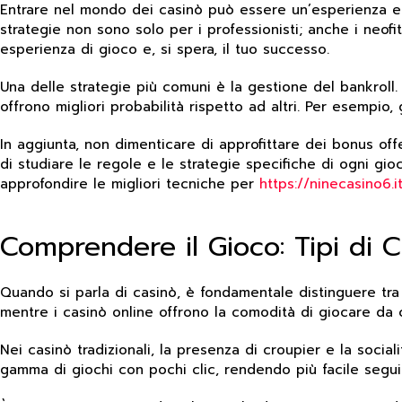
Entrare nel mondo dei casinò può essere un’esperienza en
strategie non sono solo per i professionisti; anche i neof
esperienza di gioco e, si spera, il tuo successo.
Una delle strategie più comuni è la gestione del bankroll. 
offrono migliori probabilità rispetto ad altri. Per esempi
In aggiunta, non dimenticare di approfittare dei bonus offe
di studiare le regole e le strategie specifiche di ogni gi
approfondire le migliori tecniche per
https://ninecasino6.it
Comprendere il Gioco: Tipi di 
Quando si parla di casinò, è fondamentale distinguere tra l
mentre i casinò online offrono la comodità di giocare da 
Nei casinò tradizionali, la presenza di croupier e la soci
gamma di giochi con pochi clic, rendendo più facile seguire 