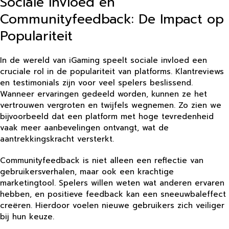
Sociale Invloed en
Communityfeedback: De Impact op
Populariteit
In de wereld van iGaming speelt sociale invloed een
cruciale rol in de populariteit van platforms. Klantreviews
en testimonials zijn voor veel spelers beslissend.
Wanneer ervaringen gedeeld worden, kunnen ze het
vertrouwen vergroten en twijfels wegnemen. Zo zien we
bijvoorbeeld dat een platform met hoge tevredenheid
vaak meer aanbevelingen ontvangt, wat de
aantrekkingskracht versterkt.
Communityfeedback is niet alleen een reflectie van
gebruikersverhalen, maar ook een krachtige
marketingtool. Spelers willen weten wat anderen ervaren
hebben, en positieve feedback kan een sneeuwbaleffect
creëren. Hierdoor voelen nieuwe gebruikers zich veiliger
bij hun keuze.