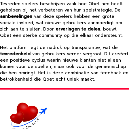
Tevreden spelers beschrijven vaak hoe Qbet hen heeft
geholpen bij het verbeteren van hun spelstrategie. De
aanbevelingen
van deze spelers hebben een grote
sociale invloed, wat nieuwe gebruikers aanmoedigt om
zich aan te sluiten. Door
ervaringen te delen
, bouwt
Qbet een sterke community op die elkaar ondersteunt.
Het platform legt de nadruk op transparantie, wat de
tevredenheid
van gebruikers verder vergroot. Dit creëert
een positieve cyclus waarin nieuwe klanten niet alleen
komen voor de spellen, maar ook voor de gemeenschap
die hen omringt. Het is deze combinatie van feedback en
betrokkenheid die Qbet echt uniek maakt.