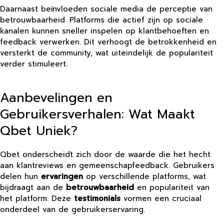
Daarnaast beïnvloeden sociale media de perceptie van
betrouwbaarheid. Platforms die actief zijn op sociale
kanalen kunnen sneller inspelen op klantbehoeften en
feedback verwerken. Dit verhoogt de betrokkenheid en
versterkt de community, wat uiteindelijk de populariteit
verder stimuleert.
Aanbevelingen en
Gebruikersverhalen: Wat Maakt
Qbet Uniek?
Qbet onderscheidt zich door de waarde die het hecht
aan klantreviews en gemeenschapfeedback. Gebruikers
delen hun
ervaringen
op verschillende platforms, wat
bijdraagt aan de
betrouwbaarheid
en populariteit van
het platform. Deze
testimonials
vormen een cruciaal
onderdeel van de gebruikerservaring.